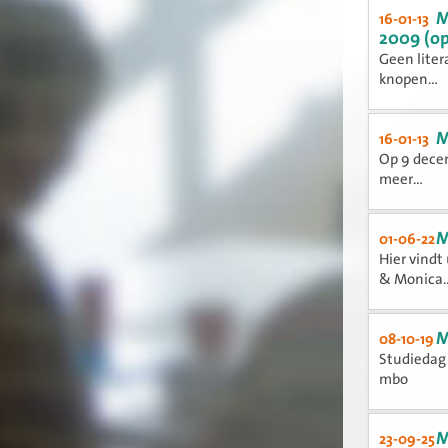
M
16-01-13
2009 (o
Geen liter
knopen...
M
16-01-13
Op 9 decem
meer...
M
01-06-22
Hier vindt
& Monica..
M
08-10-19
Studiedag 
mbo
M
23-09-25