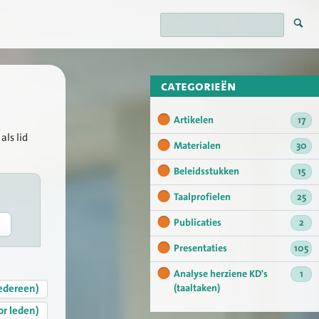
categorieën
Artikelen
17
als lid
Materialen
30
Beleidsstukken
15
Taalprofielen
25
Publicaties
2
Presentaties
105
Analyse herziene KD's
1
edereen)
(taaltaken)
or leden)