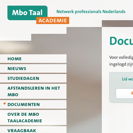
Doc
Voor volledi
home
ingelogd zij
nieuws
studiedagen
Lid w
afstandsleren in het
mbo
documenten
over de mbo
taalacademie
vraagbaak