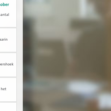
tober
aantal
aarin
pershoek
n het