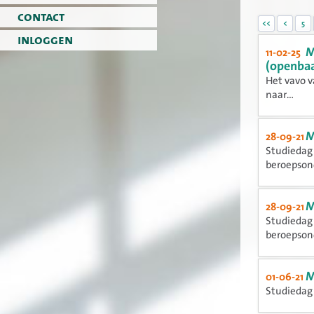
contact
<<
<
5
inloggen
M
11-02-25
(openbaa
Het vavo v
naar...
M
28-09-21
Studiedag 
beroepsond
M
28-09-21
Studiedag 
beroepsond
M
01-06-21
Studiedag 