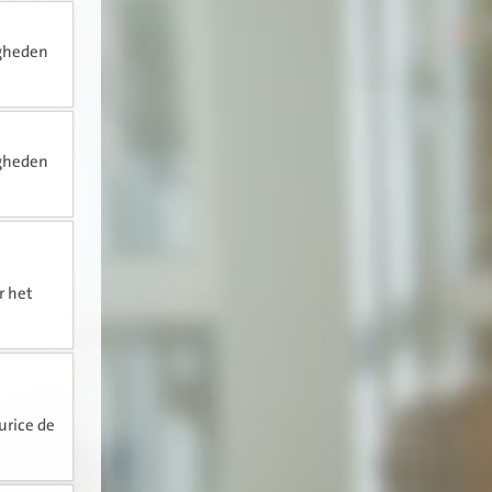
igheden
igheden
r het
urice de