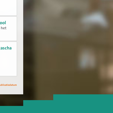
ool
n het
tascha
ublicatiedatum