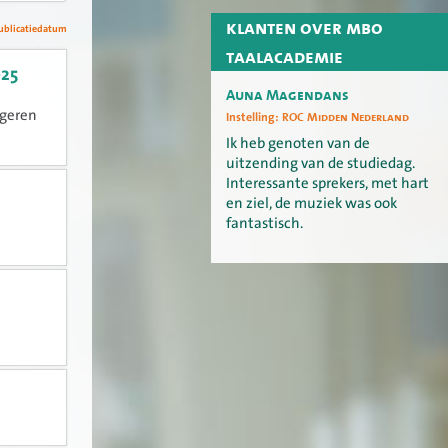
klanten over mbo
ublicatiedatum
taalacademie
025
Auna Magendans
ngeren
Instelling:
ROC Midden Nederland
Ik heb genoten van de
uitzending van de studiedag.
Interessante sprekers, met hart
en ziel, de muziek was ook
fantastisch.