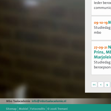
Ieder ber
communicer
M
09-10-19
Studiedag 
mbo
N
27-09-21
Prins, M
Marjolei
Studiedag 
beroepsond
<<
<
5
Mbo Taalacademie
info@mbotaalacademie.nl
Sitemap
Mobiel
Fotocredits
© 2026
Tremani