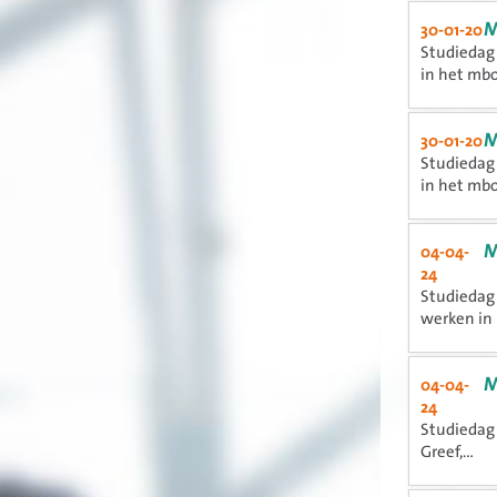
M
30-01-20
Studiedag 
in het mb
M
30-01-20
Studiedag 
in het mb
M
04-04-
24
Studiedag 
werken in 
M
04-04-
24
Studiedag 
Greef,...