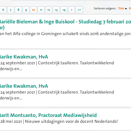
Sorteren volgens:
Titel
P
6
7
8
9
10
11
12
13
14
>
>>
ariëlle Bieleman & Inge Buiskool - Studiedag 7 februari 2
r)
an het Alfa-college in Groningen schakelt sinds 2016 anderstalige jo
arike Kwakman, HvA
24 september 2021 | Contextrijk taalleren. Taalontwikkelend
erwijs en...
arike Kwakman, HvA
24 september 2021 | Contextrijk taalleren. Taalontwikkelend
erwijs en...
arit Montsanto, Practoraat Mediawijsheid
28 mei 2021 | Nieuwe uitdagingen voor de docent Nederlands!