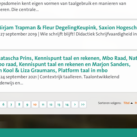
oepsdomein kent eigen vormen van taalgebruik en manieren van
en. Die centrale...
irjam Trapman & Fleur DegelingKeupink, Saxion Hogesch
27 september 2019 | Wie schrijft blijft! Didactiek Schrijfvaardigheid i
atascha Prins, Kennispunt taal en rekenen, Mbo Raad, Na
bo raad, Kennispunt taal en rekenen en Marjon Sanders,
n Kool & Liza Graumans, Platform taal in mbo
24 september 2021 | Contextrijk taalleren. Taalontwikkelend
erwijs en...
Sorteren volgens:
Titel
P
6
7
8
9
10
11
12
13
14
>
>>