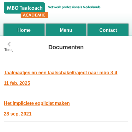
Home
Menu
Contact
‹
Documenten
Terug
Taalmaatjes en een taalschakeltraject naar mbo 3-4
11 feb. 2025
Het impliciete expliciet maken
28 sep. 2021