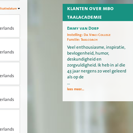
klanten over mbo
licatiedatum
taalacademie
Emmy van Dorp
erlands
Instelling:
Da Vinci College
Functie:
Taalcoach
Veel enthousiasme, inspiratie,
erlands
bevlogenheid, humor,
deskundigheid en
zorgvuldigheid. Ik heb in al die
43 jaar nergens zo veel geleerd
erlands
als op de
…
lees meer...
erlands
erlands