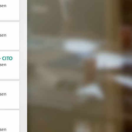
tsen
tsen
- CITO
tsen
tsen
tsen