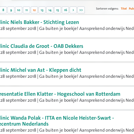
Sorteren volgens:
Titel
Pub
8
9
10
11
12
13
14
15
16
>
>>
linic Niels Bakker - Stichting Lezen
28 september 2018 | Ga buiten je boekje! Aansprekend onderwijs Ned
linic Claudia de Groot - OAB Dekkers
28 september 2018 | Ga buiten je boekje! Aansprekend onderwijs Ned
linic Michel van Ast - Kleppen dicht
28 september 2018 | Ga buiten je boekje! Aansprekend onderwijs Ned
resentatie Ellen Klatter - Hogeschool van Rotterdam
28 september 2018 | Ga buiten je boekje! Aansprekend onderwijs Ned
linic Wanda Polak - ITTA en Nicole Heister-Swart -
ecentrum Nederlands
28 september 2018 | Ga buiten je boekje! Aansprekend onderwijs Ned