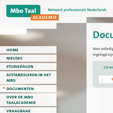
Doc
Voor volledi
home
ingelogd zij
nieuws
studiedagen
Lid w
afstandsleren in het
mbo
documenten
over de mbo
taalacademie
vraagbaak