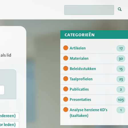
categorieën
Artikelen
17
als lid
Materialen
30
Beleidsstukken
15
Taalprofielen
25
Publicaties
2
Presentaties
105
Analyse herziene KD's
1
edereen)
(taaltaken)
or leden)