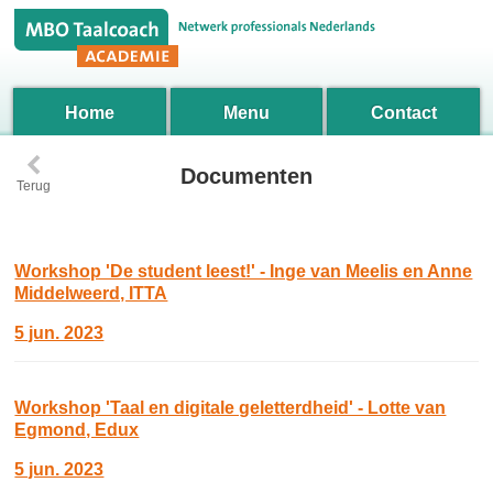
Home
Menu
Contact
‹
Documenten
Terug
Workshop 'De student leest!' - Inge van Meelis en Anne
Middelweerd, ITTA
5 jun. 2023
Workshop 'Taal en digitale geletterdheid' - Lotte van
Egmond, Edux
5 jun. 2023