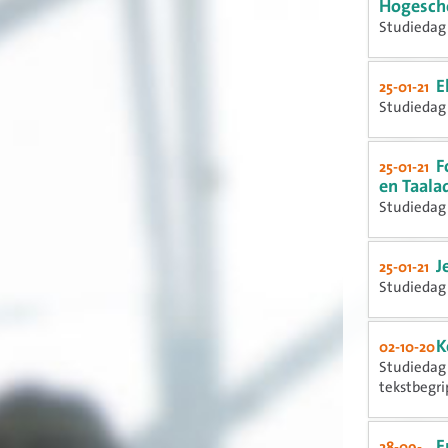
Hogesch
Studiedag 
E
25-01-21
Studiedag 
F
25-01-21
en Taala
Studiedag 
J
25-01-21
Studiedag 
K
02-10-20
Studiedag 
tekstbegrip
E
28-09-