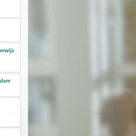
derwijs
erdam