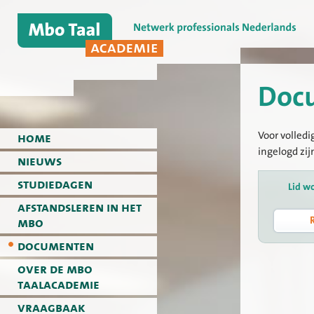
Doc
Voor volledi
home
ingelogd zij
nieuws
studiedagen
Lid w
afstandsleren in het
mbo
documenten
over de mbo
taalacademie
vraagbaak