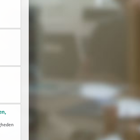
en,
igheden