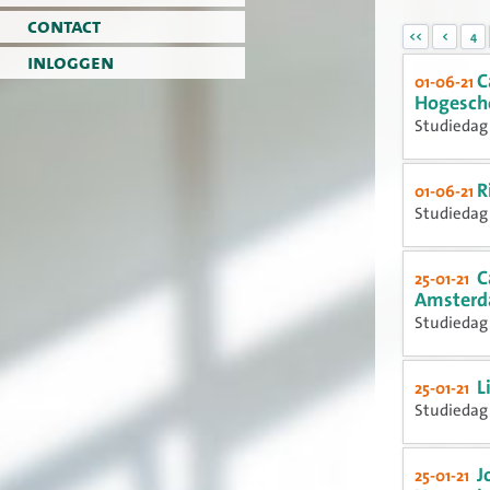
contact
<<
<
4
inloggen
C
01-06-21
Hogescho
Studiedag 
R
01-06-21
Studiedag 
C
25-01-21
Amsterd
Studiedag 
L
25-01-21
Studiedag 
J
25-01-21