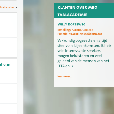
klanten over mbo
licatiedatum
taalacademie
Willy Korteweg
Instelling:
Albeda College
Functie:
taalbeleidscoördinator
Vakkundig opgezette en altijd
sfeervolle bijeenkomsten. Ik heb
vele interessante sprekers
mogen beluisteren en veel
geleerd van de mensen van het
l van
ITTA en ik
…
lees meer...