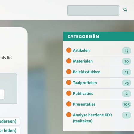
categorieën
Artikelen
17
als lid
Materialen
30
Beleidsstukken
15
Taalprofielen
25
Publicaties
2
Presentaties
105
Analyse herziene KD's
1
edereen)
(taaltaken)
or leden)