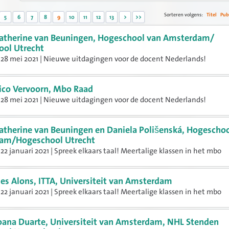
Sorteren volgens:
Titel
Pub
5
6
7
8
9
10
11
12
13
>
>>
atherine van Beuningen, Hogeschool van Amsterdam/
ol Utrecht
28 mei 2021 | Nieuwe uitdagingen voor de docent Nederlands!
ico Vervoorn, Mbo Raad
28 mei 2021 | Nieuwe uitdagingen voor de docent Nederlands!
atherine van Beuningen en Daniela Polišenská, Hogeschoo
am/Hogeschool Utrecht
22 januari 2021 | Spreek elkaars taal! Meertalige klassen in het mbo
ies Alons, ITTA, Universiteit van Amsterdam
22 januari 2021 | Spreek elkaars taal! Meertalige klassen in het mbo
oana Duarte, Universiteit van Amsterdam, NHL Stenden