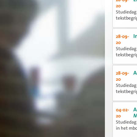
20
Studiedag 
tekstbegrip
I
28-09-
20
Studiedag 
tekstbegrip
A
28-09-
20
Studiedag 
tekstbegrip
A
04-02-
M
20
Studiedag 
in het mb