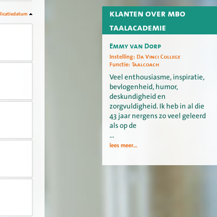
klanten over mbo
licatiedatum
taalacademie
Emmy van Dorp
Instelling:
Da Vinci College
Functie:
Taalcoach
Veel enthousiasme, inspiratie,
bevlogenheid, humor,
deskundigheid en
zorgvuldigheid. Ik heb in al die
43 jaar nergens zo veel geleerd
als op de
…
lees meer...