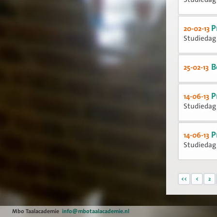
P
20-02-13
Studiedag 
B
25-02-13
P
14-06-13
Studiedag 
P
14-06-13
Studiedag 
<<
<
2
Mbo Taalacademie
info@mbotaalacademie.nl