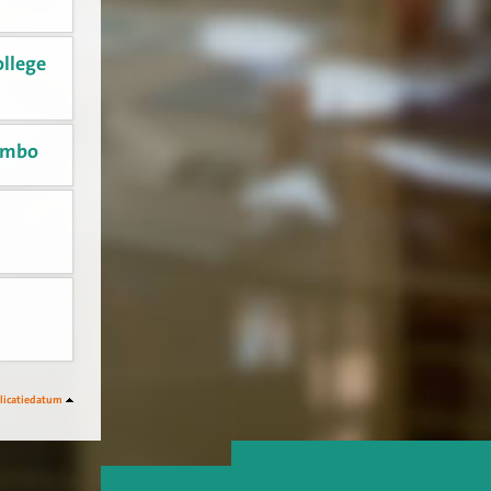
ollege
t mbo
licatiedatum