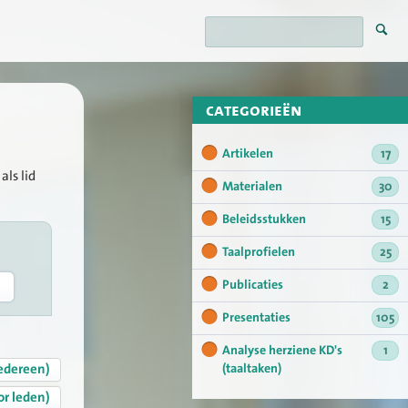
categorieën
Artikelen
17
als lid
Materialen
30
Beleidsstukken
15
Taalprofielen
25
Publicaties
2
Presentaties
105
Analyse herziene KD's
1
edereen)
(taaltaken)
or leden)