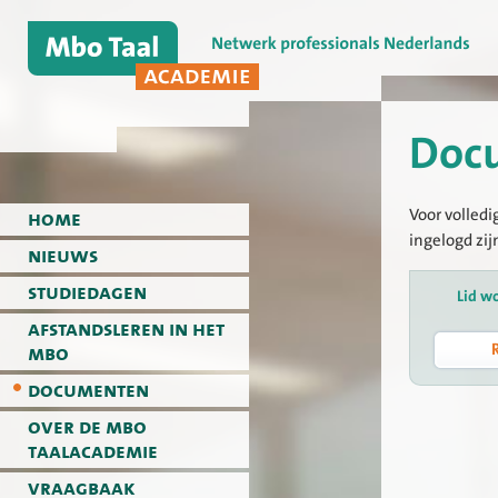
Doc
Voor volledi
home
ingelogd zij
nieuws
studiedagen
Lid w
afstandsleren in het
mbo
documenten
over de mbo
taalacademie
vraagbaak