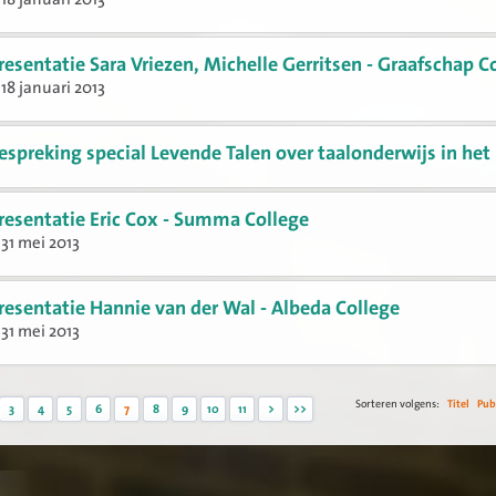
resentatie Sara Vriezen, Michelle Gerritsen - Graafschap C
18 januari 2013
espreking special Levende Talen over taalonderwijs in he
resentatie Eric Cox - Summa College
31 mei 2013
resentatie Hannie van der Wal - Albeda College
31 mei 2013
Sorteren volgens:
Titel
Pub
3
4
5
6
7
8
9
10
11
>
>>