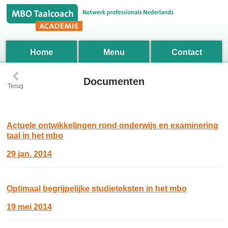
Home
Menu
Contact
‹
Documenten
Terug
Actuele ontwikkelingen rond onderwijs en examinering
taal in het mbo
29 jan. 2014
Optimaal begrijpelijke studieteksten in het mbo
19 mei 2014