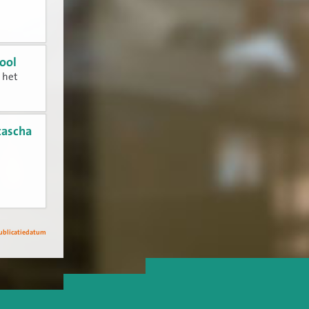
ool
n het
tascha
ublicatiedatum