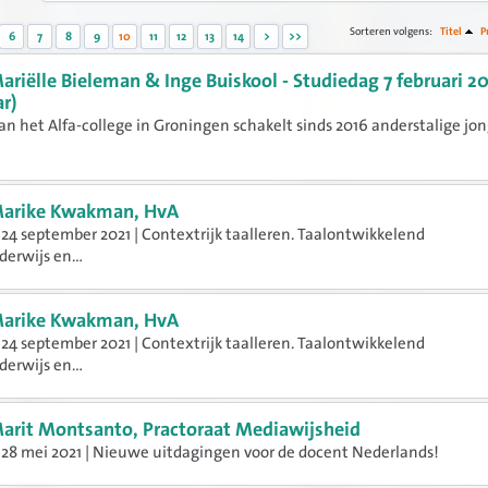
Sorteren volgens:
Titel
P
6
7
8
9
10
11
12
13
14
>
>>
ariëlle Bieleman & Inge Buiskool - Studiedag 7 februari 2
r)
an het Alfa-college in Groningen schakelt sinds 2016 anderstalige jo
arike Kwakman, HvA
24 september 2021 | Contextrijk taalleren. Taalontwikkelend
erwijs en...
arike Kwakman, HvA
24 september 2021 | Contextrijk taalleren. Taalontwikkelend
erwijs en...
arit Montsanto, Practoraat Mediawijsheid
28 mei 2021 | Nieuwe uitdagingen voor de docent Nederlands!