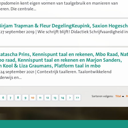
oepsdomein kent eigen vormen van taalgebruik en manieren van
en. Die centrale...
irjam Trapman & Fleur DegelingKeupink, Saxion Hogesch
27 september 2019 | Wie schrijft blijft! Didactiek Schrijfvaardigheid i
atascha Prins, Kennispunt taal en rekenen, Mbo Raad, Na
bo raad, Kennispunt taal en rekenen en Marjon Sanders,
n Kool & Liza Graumans, Platform taal in mbo
24 september 2021 | Contextrijk taalleren. Taalontwikkelend
erwijs en...
Sorteren volgens:
Titel
P
6
7
8
9
10
11
12
13
14
>
>>