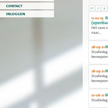
contact
<<
<
5
inloggen
M
11-02-25
(openbaa
Het vavo v
naar...
M
28-09-21
Studiedag 
beroepsond
M
28-09-21
Studiedag 
beroepsond
M
01-06-21
Studiedag 