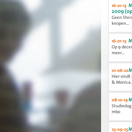
M
16-01-13
2009 (o
Geen liter
knopen...
M
16-01-13
Op 9 decem
meer...
M
01-06-22
Hier vindt
& Monica..
M
08-10-19
Studiedag 
mbo
M
23-09-25