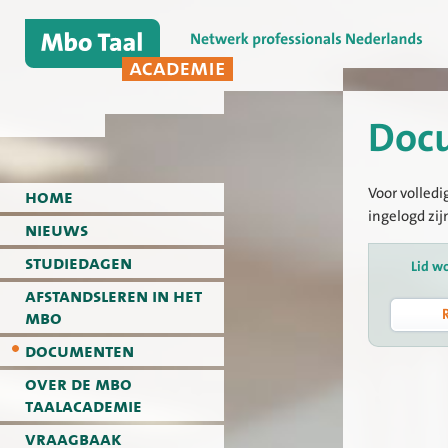
Doc
Voor volledi
home
ingelogd zij
nieuws
studiedagen
Lid w
afstandsleren in het
mbo
documenten
over de mbo
taalacademie
vraagbaak