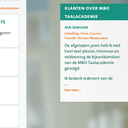
klanten over mbo
ublicatiedatum
taalacademie
025
Jan Janssen
ngeren
Instelling:
Vista College
Functie:
Docent Nederlands
De afgelopen jaren heb ik met
heel veel plezier, interesse en
voldoening de bijeenkomsten
van de MBO Taalacademie
gevolgd.
Ik bedank iedereen van de
…
lees meer...