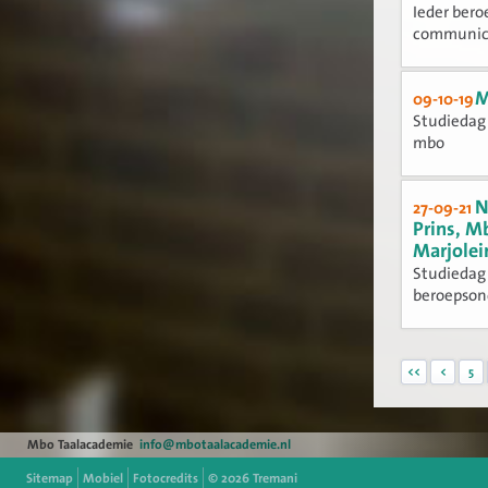
Ieder ber
communicer
M
09-10-19
Studiedag 
mbo
N
27-09-21
Prins, M
Marjolei
Studiedag 
beroepsond
<<
<
5
Mbo Taalacademie
info@mbotaalacademie.nl
Sitemap
Mobiel
Fotocredits
© 2026
Tremani