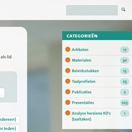
categorieën
Artikelen
17
als lid
Materialen
30
Beleidsstukken
15
Taalprofielen
25
Publicaties
2
Presentaties
105
Analyse herziene KD's
1
edereen)
(taaltaken)
or leden)