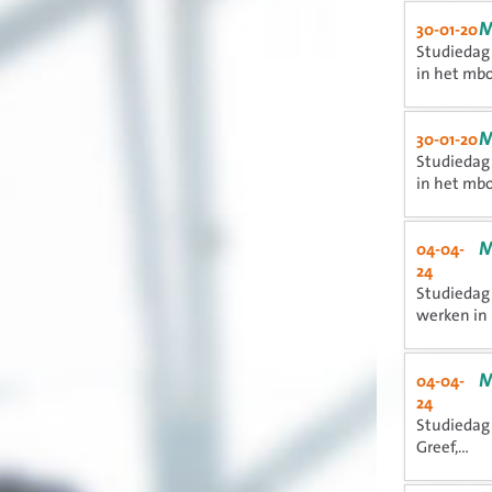
M
30-01-20
Studiedag 
in het mb
M
30-01-20
Studiedag 
in het mb
M
04-04-
24
Studiedag 
werken in 
M
04-04-
24
Studiedag 
Greef,...