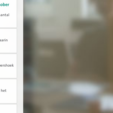
tober
aantal
aarin
pershoek
n het