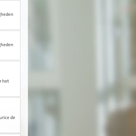
igheden
igheden
r het
urice de