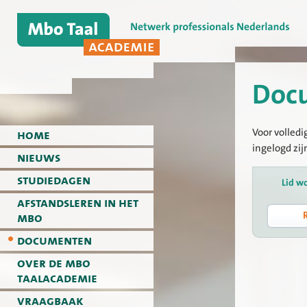
Doc
Voor volledi
home
ingelogd zij
nieuws
studiedagen
Lid w
afstandsleren in het
mbo
documenten
over de mbo
taalacademie
vraagbaak