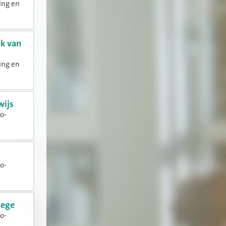
ing en
ek van
ing en
wijs
o-
o-
lege
o-