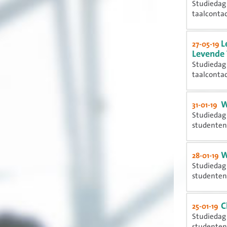
Studiedag 
taalconta
L
27-05-19
Levende 
Studiedag 
taalconta
W
31-01-19
Studiedag 
studente
W
28-01-19
Studiedag 
studente
C
25-01-19
Studiedag 
studente