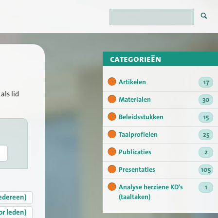
categorieën
Artikelen
17
als lid
Materialen
30
Beleidsstukken
15
Taalprofielen
25
Publicaties
2
Presentaties
105
Analyse herziene KD's
1
edereen)
(taaltaken)
or leden)