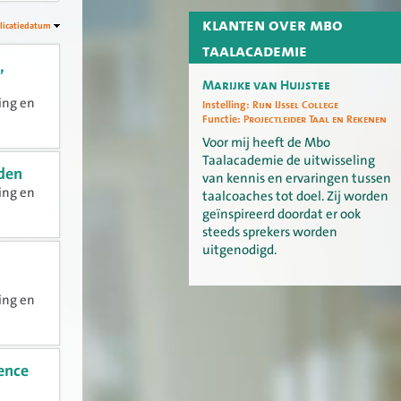
klanten over mbo
licatiedatum
taalacademie
,
Marijke van Huijstee
ing en
Instelling:
Rijn IJssel College
Functie:
Projectleider Taal en Rekenen
Voor mij heeft de Mbo
Taalacademie de uitwisseling
iden
van kennis en ervaringen tussen
ing en
taalcoaches tot doel. Zij worden
geïnspireerd doordat er ook
steeds sprekers worden
uitgenodigd.
ing en
ience