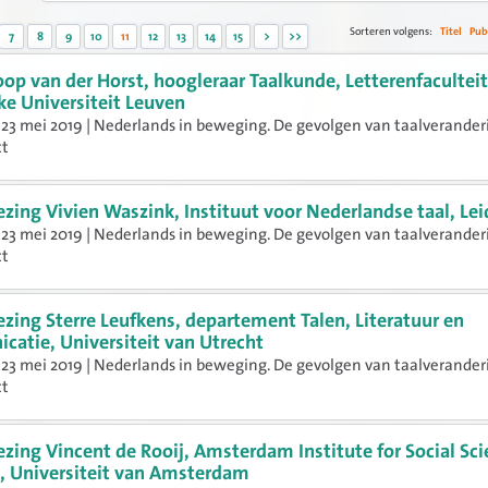
Sorteren volgens:
Titel
Pub
7
8
9
10
11
12
13
14
15
>
>>
oop van der Horst, hoogleraar Taalkunde, Letterenfaculteit
ke Universiteit Leuven
23 mei 2019 | Nederlands in beweging. De gevolgen van taalverander
ct
ezing Vivien Waszink, Instituut voor Nederlandse taal, Le
23 mei 2019 | Nederlands in beweging. De gevolgen van taalverander
ct
ezing Sterre Leufkens, departement Talen, Literatuur en
atie, Universiteit van Utrecht
23 mei 2019 | Nederlands in beweging. De gevolgen van taalverander
ct
ezing Vincent de Rooij, Amsterdam Institute for Social Sc
, Universiteit van Amsterdam