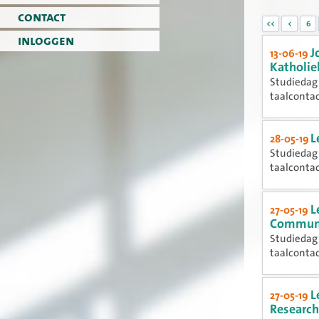
contact
<<
<
6
inloggen
J
13-06-19
Katholie
Studiedag 
taalconta
L
28-05-19
Studiedag 
taalconta
L
27-05-19
Communic
Studiedag 
taalconta
L
27-05-19
Research