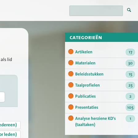
categorieën
Artikelen
17
als lid
Materialen
30
Beleidsstukken
15
Taalprofielen
25
Publicaties
2
Presentaties
105
Analyse herziene KD's
1
edereen)
(taaltaken)
or leden)