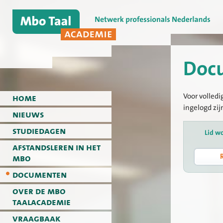
Doc
Voor volledi
home
ingelogd zij
nieuws
studiedagen
Lid w
afstandsleren in het
mbo
documenten
over de mbo
taalacademie
vraagbaak