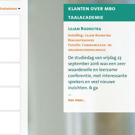
klanten over mbo
licatiedatum
taalacademie
Lilian Boonstra
Instelling:
Lilian Boonstra
Realisatieadvies
Functie:
Communicatie- en
organisatiedeskundige
De studiedag van vrijdag 23
september 2016 was een zeer
waardevolle en leerzame
conferentie, met interessante
sprekers en veel nieuwe
inzichten. Ik ga
…
lees meer...