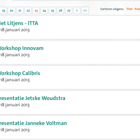
Sorteren volgens:
Titel
Pub
19
20
21
22
23
24
25
26
27
>
>>
iet Litjens - ITTA
18 januari 2013
orkshop Innovam
18 januari 2013
orkshop Calibris
18 januari 2013
resentatie Jetske Woudstra
18 januari 2013
resentatie Janneke Voltman
18 januari 2013