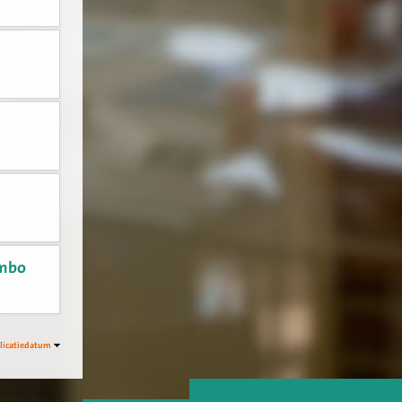
 mbo
licatiedatum