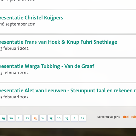
resentatie Christel Kuijpers
16 september 2011
resentatie Frans van Hoek & Knup Fuhri Snethlage
3 februari 2012
resentatie Marga Tubbing - Van de Graaf
3 februari 2012
resentatie Alet van Leeuwen - Steunpunt taal en rekenen
3 februari 2012
Sorteren volgens:
Titel
Pub
19
20
21
22
23
24
25
26
27
>
>>