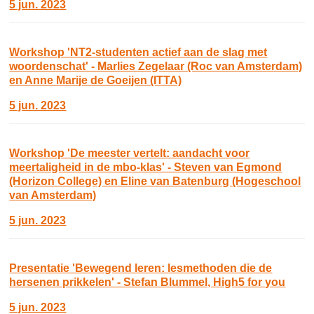
5 jun. 2023
Workshop 'NT2-studenten actief aan de slag met
woordenschat' - Marlies Zegelaar (Roc van Amsterdam)
en Anne Marije de Goeijen (ITTA)
5 jun. 2023
Workshop 'De meester vertelt: aandacht voor
meertaligheid in de mbo-klas' - Steven van Egmond
(Horizon College) en Eline van Batenburg (Hogeschool
van Amsterdam)
5 jun. 2023
Presentatie 'Bewegend leren: lesmethoden die de
hersenen prikkelen' - Stefan Blummel, High5 for you
5 jun. 2023