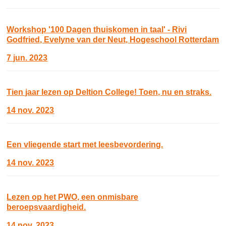
Workshop '100 Dagen thuiskomen in taal' - Rivi
Godfried, Evelyne van der Neut, Hogeschool Rotterdam
7 jun. 2023
Tien jaar lezen op Deltion College! Toen, nu en straks.
14 nov. 2023
Een vliegende start met leesbevordering.
14 nov. 2023
Lezen op het PWO, een onmisbare
beroepsvaardigheid.
14 nov. 2023