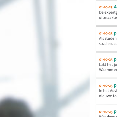
A
01-10-25
De expert
uitmaakte,
p
01-10-25
Als studen
studiesucce
p
01-10-25
Lukt het j
Waarom zou
p
01-10-25
In het Adv
nieuwe taa
p
01-10-25
Wat doen 