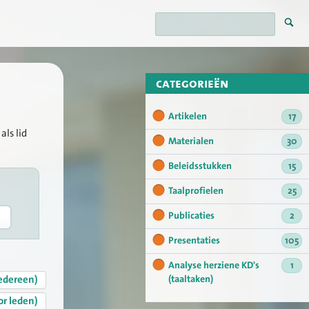
categorieën
Artikelen
17
als lid
Materialen
30
Beleidsstukken
15
Taalprofielen
25
Publicaties
2
Presentaties
105
Analyse herziene KD's
1
edereen)
(taaltaken)
or leden)