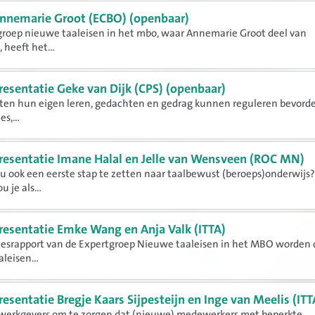
nnemarie Groot (ECBO) (openbaar)
groep nieuwe taaleisen in het mbo, waar Annemarie Groot deel van
 heeft het...
resentatie Geke van Dijk (CPS) (openbaar)
ten hun eigen leren, gedachten en gedrag kunnen reguleren bevorde
s,...
resentatie Imane Halal en Jelle van Wensveen (ROC MN)
ou ook een eerste stap te zetten naar taalbewust (beroeps)onderwijs
 je als...
resentatie Emke Wang en Anja Valk (ITTA)
iesrapport van de Expertgroep Nieuwe taaleisen in het MBO worden 
leisen...
resentatie Bregje Kaars Sijpesteijn en Inge van Meelis (ITT
werkgevers om te zorgen dat (nieuwe) medewerkers met beperkte