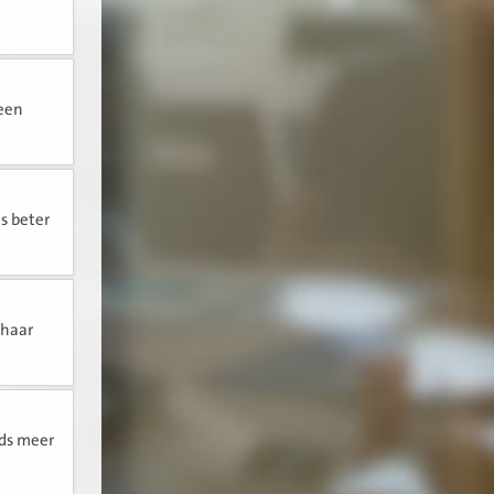
 een
s beter
 haar
eds meer