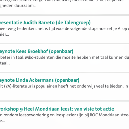
igheden duurzaam...
resentatie Judith Barreto (de Talengroep)
meer weg te denken, het is tijd voor de volgende stap: hoe zet je AI op
er...
eynote Kees Broekhof (openbaar)
n beter in taal. Mbo-studenten die moeite hebben met taal kunnen du
aal...
eynote Linda Ackermans (openbaar)
t (YA)-literatuur is populair en heeft het onderwijs veel te bieden. In
orkshop 9 Heel Mondriaan leest: van visie tot actie
en rondom leesbevordering en leesplezier zijn bij ROC Mondriaan ste
...