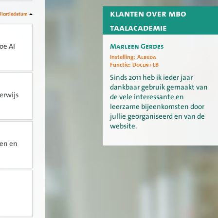
klanten over mbo
licatiedatum
taalacademie
Marleen Gerdes
oe AI
Instelling:
Albeda
Functie:
Docent LB
Sinds 2011 heb ik ieder jaar
dankbaar gebruik gemaakt van
erwijs
de vele interessante en
leerzame bijeenkomsten door
jullie georganiseerd en van de
website.
zen en