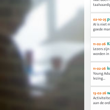
taalvaard
p
02-10-25
AI is niet 
goede mani
K
11-02-26
Lezers zij
worden in t
k
11-02-26
Young Adul
lezing...
w
13-02-26
Activiteit
aan de orde