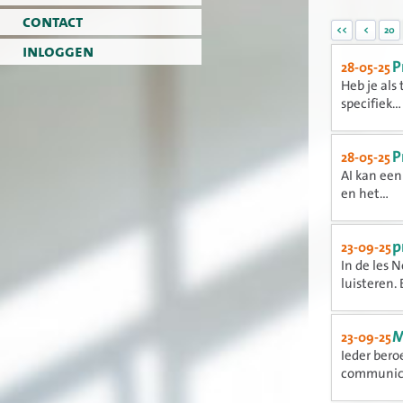
contact
<<
<
20
inloggen
P
28-05-25
Heb je als
specifiek...
P
28-05-25
AI kan een
en het...
p
23-09-25
In de les 
luisteren. 
M
23-09-25
Ieder ber
communicer