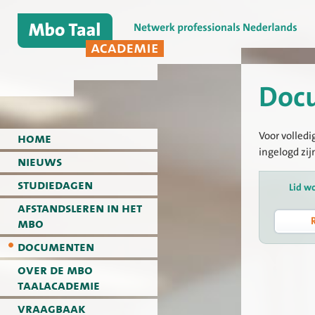
Doc
Voor volledi
home
ingelogd zij
nieuws
studiedagen
Lid w
afstandsleren in het
mbo
documenten
over de mbo
taalacademie
vraagbaak