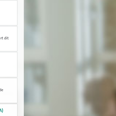
rt dit
?
de
A)