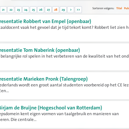
Sorteren volgens:
Titel
Pub
21
22
23
24
25
26
27
28
29
>
>>
resentatie Robbert van Empel (openbaar)
 taaldocent vaak het gevoel dat je tijd tekort komt? Robbert liet zien h
resentatie Tom Naberink (openbaar)
 belangrijke rol spelen in het verbeteren van de kwaliteit van het ond
resentatie Marieken Pronk (Talengroep)
Nederlands wordt een groot aantal studenten voorbereid op het CE le
Een...
irjam de Bruijne (Hogeschool van Rotterdam)
oepsdomein kent eigen vormen van taalgebruik en manieren van
en. Die centrale...