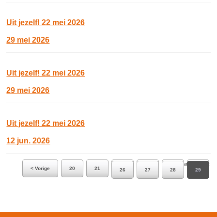
Uit jezelf! 22 mei 2026
29 mei 2026
Uit jezelf! 22 mei 2026
29 mei 2026
Uit jezelf! 22 mei 2026
12 jun. 2026
Ga naar pagina:
< Vorige
20
21
22
23
24
25
26
27
28
29