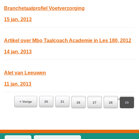
Branchetaalprofiel Voetverzorging
15 jan. 2013
Artikel over Mbo Taalcoach Academie in Les 180, 2012
14 jan. 2013
Alet van Leeuwen
11 jan. 2013
Ga naar pagina:
< Vorige
20
21
22
23
24
25
26
27
28
29