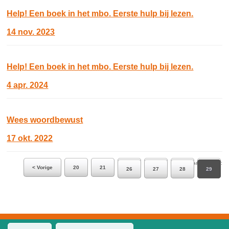
Help! Een boek in het mbo. Eerste hulp bij lezen.
14 nov. 2023
Help! Een boek in het mbo. Eerste hulp bij lezen.
4 apr. 2024
Wees woordbewust
17 okt. 2022
Ga naar pagina:
< Vorige
20
21
22
23
24
25
26
27
28
29