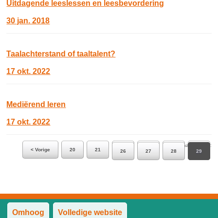
Uitdagende leeslessen en leesbevordering
30 jan. 2018
Taalachterstand of taaltalent?
17 okt. 2022
Mediërend leren
17 okt. 2022
Ga naar pagina:
< Vorige
20
21
22
23
24
25
26
27
28
29
Omhoog
Volledige website