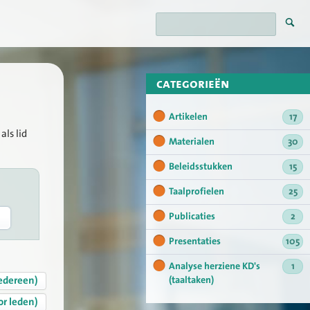
categorieën
Artikelen
17
als lid
Materialen
30
Beleidsstukken
15
Taalprofielen
25
Publicaties
2
Presentaties
105
Analyse herziene KD's
1
edereen)
(taaltaken)
or leden)