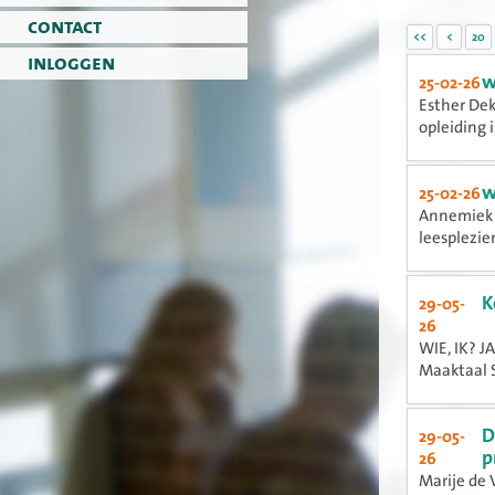
contact
<<
<
20
inloggen
w
25-02-26
Esther Dek
opleiding is
w
25-02-26
Annemiek 
leesplezier
K
29-05-
26
WIE, IK? J
Maaktaal S
D
29-05-
p
26
Marije de 