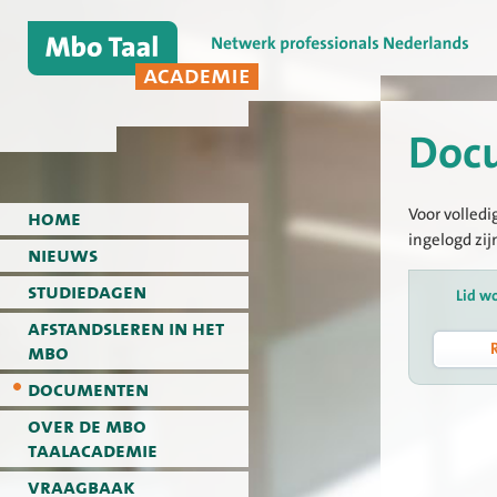
Doc
Voor volledi
home
ingelogd zij
nieuws
studiedagen
Lid w
afstandsleren in het
mbo
documenten
over de mbo
taalacademie
vraagbaak