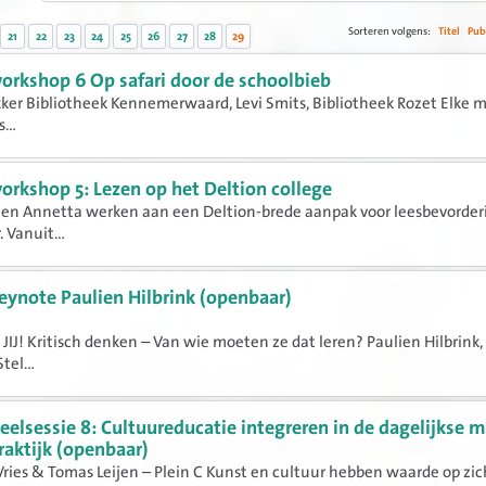
Sorteren volgens:
Titel
Pub
21
22
23
24
25
26
27
28
29
orkshop 6 Op safari door de schoolbieb
ker Bibliotheek Kennemerwaard, Levi Smits, Bibliotheek Rozet Elke 
...
orkshop 5: Lezen op het Deltion college
en Annetta werken aan een Deltion-brede aanpak voor leesbevorder
. Vanuit...
eynote Paulien Hilbrink (openbaar)
A JIJ! Kritisch denken – Van wie moeten ze dat leren? Paulien Hilbrink,
tel...
eelsessie 8: Cultuureducatie integreren in de dagelijkse 
raktijk (openbaar)
Vries & Tomas Leijen – Plein C Kunst en cultuur hebben waarde op zich