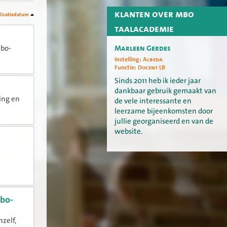
klanten over mbo
licatiedatum
taalacademie
Marleen Gerdes
mbo-
Instelling:
Albeda
Functie:
Docent LB
Sinds 2011 heb ik ieder jaar
dankbaar gebruik gemaakt van
ing en
de vele interessante en
leerzame bijeenkomsten door
jullie georganiseerd en van de
website.
mbo-
zelf,