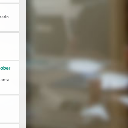
aarin
e
tober
aantal
t