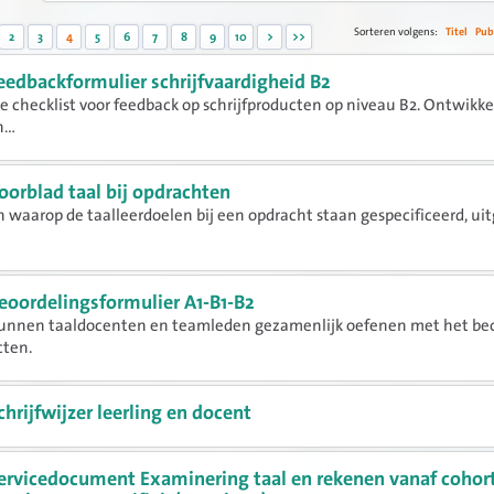
Sorteren volgens:
Titel
Pub
2
3
4
5
6
7
8
9
10
>
>>
eedbackformulier schrijfvaardigheid B2
e checklist voor feedback op schrijfproducten op niveau B2. Ontwikke
...
oorblad taal bij opdrachten
 waarop de taalleerdoelen bij een opdracht staan gespecificeerd, uit
eoordelingsformulier A1-B1-B2
unnen taaldocenten en teamleden gezamenlijk oefenen met het be
cten.
chrijfwijzer leerling en docent
ervicedocument Examinering taal en rekenen vanaf cohor