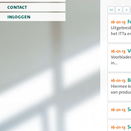
contact
<<
<
1
inloggen
F
16-01-13
Uitgebreid
het ITTa en
V
16-01-13
Voorbladen
in...
B
16-01-13
Hiermee k
van produ
S
16-01-13
S
16-01-13