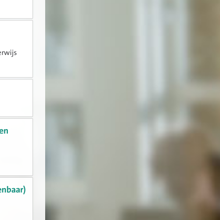
erwijs
 en
enbaar)