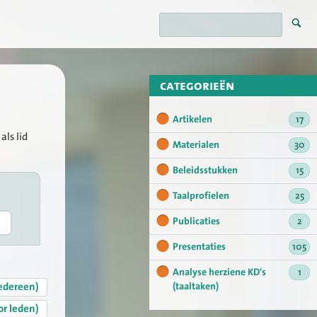
categorieën
Artikelen
17
als lid
Materialen
30
Beleidsstukken
15
Taalprofielen
25
Publicaties
2
Presentaties
105
Analyse herziene KD's
1
edereen)
(taaltaken)
or leden)