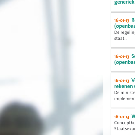
generiek
R
16-01-13
(openbaa
De regelin
staat...
S
16-01-13
(openbaa
V
16-01-13
rekenen 
De ministe
implementa
W
16-01-13
Conceptbes
Staatsexam