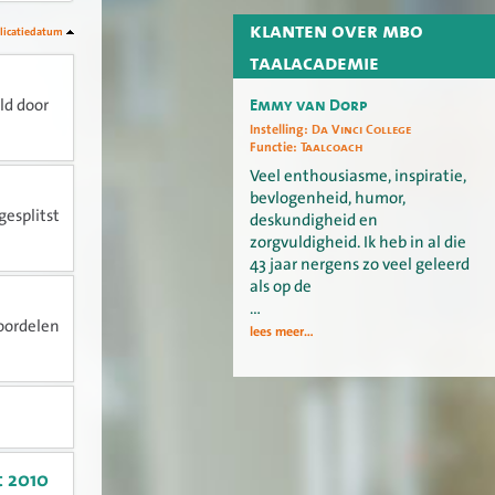
klanten over mbo
licatiedatum
taalacademie
Emmy van Dorp
ld door
Instelling:
Da Vinci College
Functie:
Taalcoach
Veel enthousiasme, inspiratie,
bevlogenheid, humor,
gesplitst
deskundigheid en
zorgvuldigheid. Ik heb in al die
43 jaar nergens zo veel geleerd
als op de
…
oordelen
lees meer...
t 2010