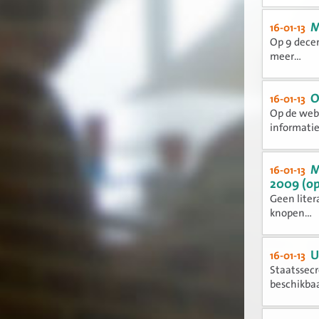
M
16-01-13
Op 9 decem
meer...
O
16-01-13
Op de webs
informatie,
M
16-01-13
2009 (o
Geen liter
knopen...
U
16-01-13
Staatssecr
beschikbaar