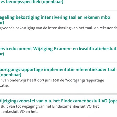
 vs beroepsspecifiek (openbaar)
egeling bekostiging intensivering taal en rekenen mbo
r)
g voor de bekostiging van de intensivering van het taal- en rekenond
ervicedocument Wijziging Examen- en kwalificatiebesluit
r)
oortgangsrapportage implementatie referentiekader taal
(openbaar)
r van onderwijs heeft op 7 juni 2011 de ‘Voortgangsrapportage
tie...
ijzigingsvoorstel van o.a. het Eindexamenbesluit VO (op
luit van tot wijziging van het Eindexamenbesluit VO, het
enbesluit VO en het...