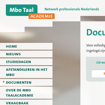
Doc
Voor volledi
home
ingelogd zij
nieuws
studiedagen
Lid w
afstandsleren in het
mbo
documenten
over de mbo
taalacademie
vraagbaak