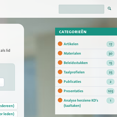
categorieën
Artikelen
17
als lid
Materialen
30
Beleidsstukken
15
Taalprofielen
25
Publicaties
2
Presentaties
105
Analyse herziene KD's
1
edereen)
(taaltaken)
or leden)