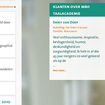
klanten over mbo
licatiedatum
taalacademie
Emmy van Dorp
ld door
Instelling:
Da Vinci College
Functie:
Taalcoach
Veel enthousiasme, inspiratie,
bevlogenheid, humor,
gesplitst
deskundigheid en
zorgvuldigheid. Ik heb in al die
43 jaar nergens zo veel geleerd
als op de
…
oordelen
lees meer...
t 2010