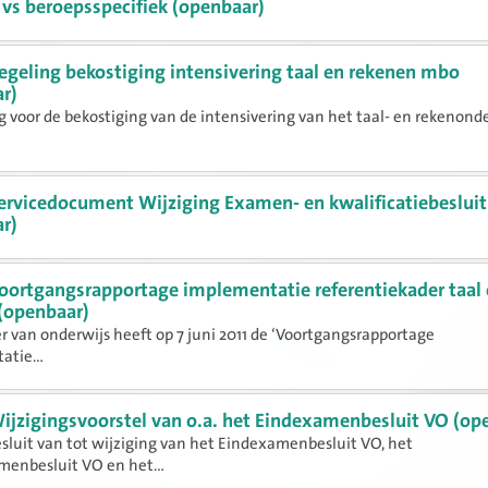
 vs beroepsspecifiek (openbaar)
egeling bekostiging intensivering taal en rekenen mbo
r)
g voor de bekostiging van de intensivering van het taal- en rekenond
ervicedocument Wijziging Examen- en kwalificatiebesluit
r)
oortgangsrapportage implementatie referentiekader taal
(openbaar)
r van onderwijs heeft op 7 juni 2011 de ‘Voortgangsrapportage
tie...
ijzigingsvoorstel van o.a. het Eindexamenbesluit VO (op
luit van tot wijziging van het Eindexamenbesluit VO, het
enbesluit VO en het...