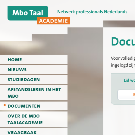
Doc
Voor volledi
home
ingelogd zij
nieuws
studiedagen
Lid w
afstandsleren in het
mbo
documenten
over de mbo
taalacademie
vraagbaak