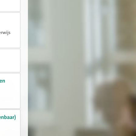
erwijs
 en
enbaar)