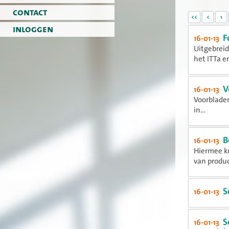
contact
<<
<
1
inloggen
F
16-01-13
Uitgebreid
het ITTa en
V
16-01-13
Voorbladen
in...
B
16-01-13
Hiermee k
van produ
S
16-01-13
S
16-01-13