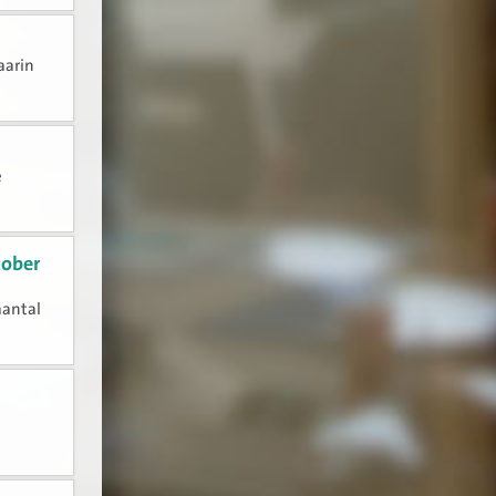
aarin
e
tober
aantal
t