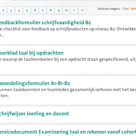
Sorteren volgens:
Titel
Pub
2
3
4
5
6
7
8
9
10
>
>>
eedbackformulier schrijfvaardigheid B2
e checklist voor feedback op schrijfproducten op niveau B2. Ontwikke
...
oorblad taal bij opdrachten
 waarop de taalleerdoelen bij een opdracht staan gespecificeerd, uit
eoordelingsformulier A1-B1-B2
unnen taaldocenten en teamleden gezamenlijk oefenen met het be
cten.
chrijfwijzer leerling en docent
ervicedocument Examinering taal en rekenen vanaf cohor