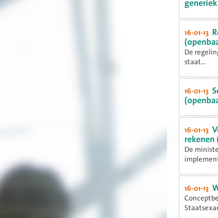
generiek
R
16-01-13
(openbaa
De regelin
staat...
S
16-01-13
(openbaa
V
16-01-13
rekenen 
De ministe
implementa
W
16-01-13
Conceptbes
Staatsexam