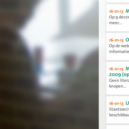
M
16-01-13
Op 9 decem
meer...
O
16-01-13
Op de webs
informatie,
M
16-01-13
2009 (o
Geen liter
knopen...
U
16-01-13
Staatssecr
beschikbaar