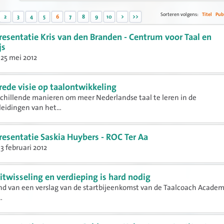
Sorteren volgens:
Titel
Pub
2
3
4
5
6
7
8
9
10
>
>>
resentatie Kris van den Branden - Centrum voor Taal en
js
25 mei 2012
rede visie op taalontwikkeling
rschillende manieren om meer Nederlandse taal te leren in de
eidingen van het...
resentatie Saskia Huybers - ROC Ter Aa
3 februari 2012
itwisseling en verdieping is hard nodig
d van een verslag van de startbijeenkomst van de Taalcoach Academ
.