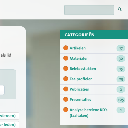
categorieën
Artikelen
17
als lid
Materialen
30
Beleidsstukken
15
Taalprofielen
25
Publicaties
2
Presentaties
105
Analyse herziene KD's
1
edereen)
(taaltaken)
or leden)