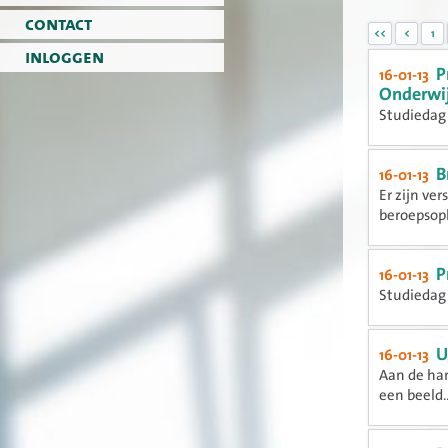
contact
<<
<
1
inloggen
P
16-01-13
Onderwi
Studiedag 
B
16-01-13
Er zijn ve
beroepsopl
P
16-01-13
Studiedag 
U
16-01-13
Aan de han
een beeld..