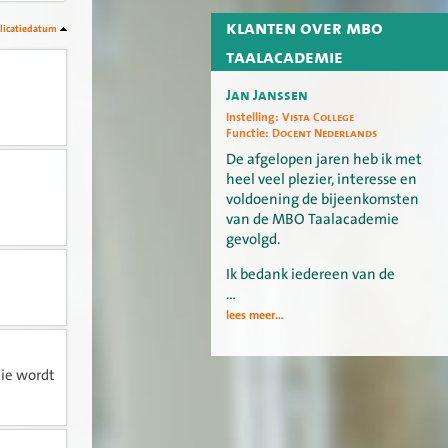
klanten over mbo
licatiedatum
taalacademie
Jan Janssen
Instelling:
Vista College
Functie:
Docent Nederlands
De afgelopen jaren heb ik met
heel veel plezier, interesse en
voldoening de bijeenkomsten
van de MBO Taalacademie
gevolgd.
Ik bedank iedereen van de
…
lees meer...
ie wordt