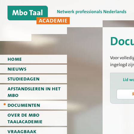
Doc
Voor volledi
home
ingelogd zij
nieuws
studiedagen
Lid w
afstandsleren in het
mbo
documenten
over de mbo
taalacademie
vraagbaak