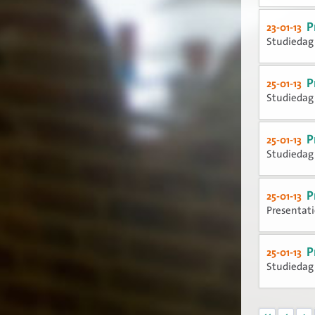
P
23-01-13
Studiedag 
P
25-01-13
Studiedag 
P
25-01-13
Studiedag 
P
25-01-13
Presentati
P
25-01-13
Studiedag 