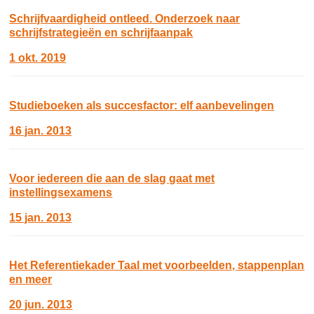
Schrijfvaardigheid ontleed. Onderzoek naar
schrijfstrategieën en schrijfaanpak
1 okt. 2019
Studieboeken als succesfactor: elf aanbevelingen
16 jan. 2013
Voor iedereen die aan de slag gaat met
instellingsexamens
15 jan. 2013
Het Referentiekader Taal met voorbeelden, stappenplan
en meer
20 jun. 2013