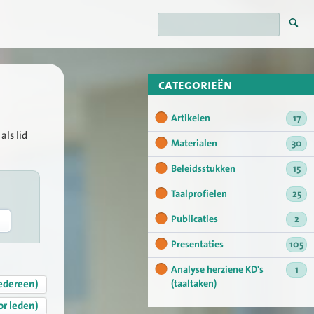
categorieën
Artikelen
17
als lid
Materialen
30
Beleidsstukken
15
Taalprofielen
25
Publicaties
2
Presentaties
105
Analyse herziene KD's
1
edereen)
(taaltaken)
or leden)