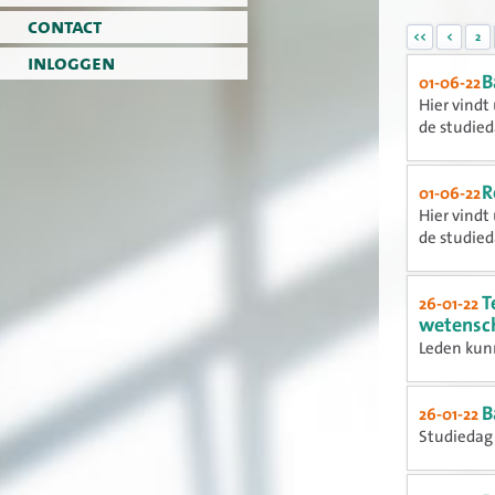
contact
<<
<
2
inloggen
B
01-06-22
Hier vindt
de studieda
R
01-06-22
Hier vindt
de studieda
T
26-01-22
wetensch
Leden kunn
B
26-01-22
Studiedag 