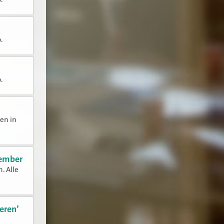
.
o.
den in
tember
. Alle
eren’