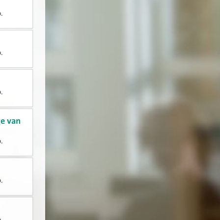
.
.
.
e van
.
.
.