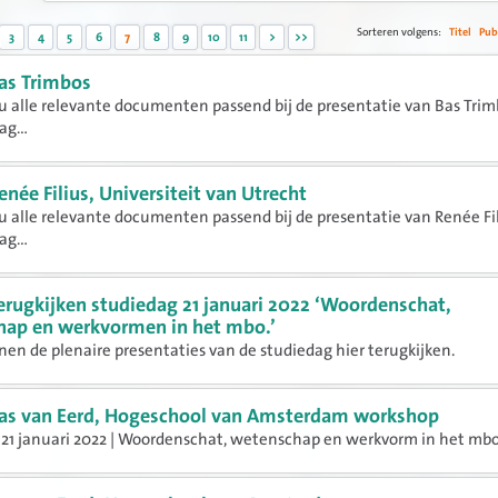
Sorteren volgens:
Titel
Pub
3
4
5
6
7
8
9
10
11
>
>>
as Trimbos
 u alle relevante documenten passend bij de presentatie van Bas Trim
g...
enée Filius, Universiteit van Utrecht
 u alle relevante documenten passend bij de presentatie van Renée Fi
g...
erugkijken studiedag 21 januari 2022 ‘Woordenschat,
ap en werkvormen in het mbo.’
en de plenaire presentaties van de studiedag hier terugkijken.
as van Eerd, Hogeschool van Amsterdam workshop
21 januari 2022 | Woordenschat, wetenschap en werkvorm in het mbo