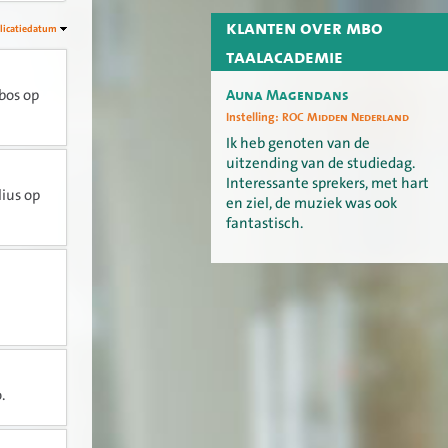
klanten over mbo
licatiedatum
taalacademie
Auna Magendans
bos op
Instelling:
ROC Midden Nederland
Ik heb genoten van de
uitzending van de studiedag.
Interessante sprekers, met hart
lius op
en ziel, de muziek was ook
fantastisch.
.