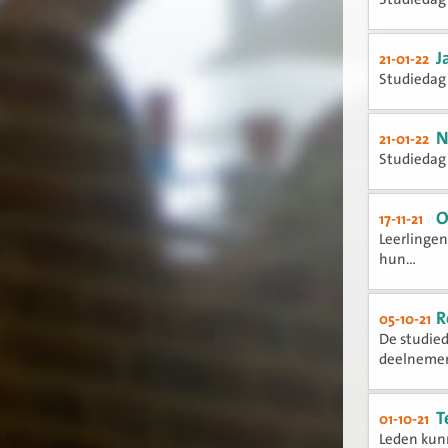
J
21-01-22
Studiedag 
N
21-01-22
Studiedag
O
17-11-21
Leerlingen
hun...
R
05-10-21
De studied
deelnemers
T
01-10-21
Leden kunn