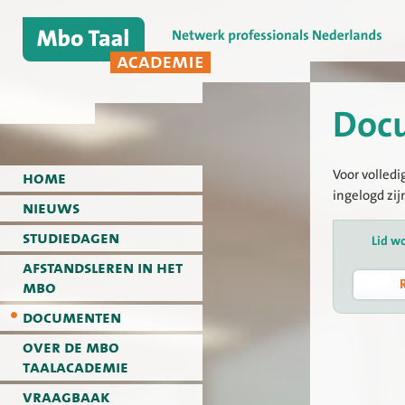
Doc
Voor volledi
home
ingelogd zij
nieuws
studiedagen
Lid w
afstandsleren in het
mbo
documenten
over de mbo
taalacademie
vraagbaak