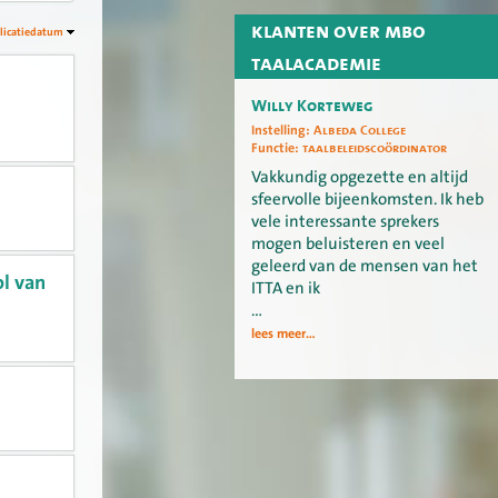
klanten over mbo
licatiedatum
taalacademie
Willy Korteweg
Instelling:
Albeda College
Functie:
taalbeleidscoördinator
Vakkundig opgezette en altijd
sfeervolle bijeenkomsten. Ik heb
vele interessante sprekers
mogen beluisteren en veel
geleerd van de mensen van het
l van
ITTA en ik
…
lees meer...