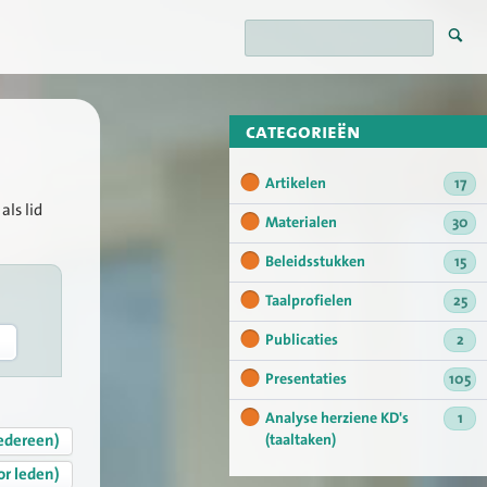
categorieën
Artikelen
17
als lid
Materialen
30
Beleidsstukken
15
Taalprofielen
25
Publicaties
2
Presentaties
105
Analyse herziene KD's
1
edereen)
(taaltaken)
or leden)