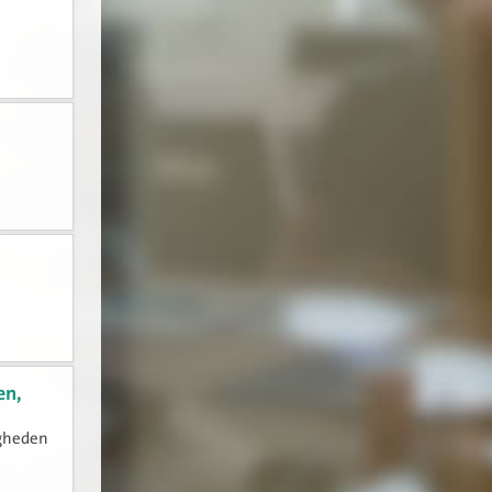
en,
igheden