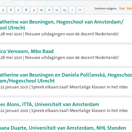
Sorteren volgens:
Titel
Pub
5
6
7
8
9
10
11
12
13
>
>>
atherine van Beuningen, Hogeschool van Amsterdam/
ol Utrecht
28 mei 2021 | Nieuwe uitdagingen voor de docent Nederlands!
ico Vervoorn, Mbo Raad
28 mei 2021 | Nieuwe uitdagingen voor de docent Nederlands!
atherine van Beuningen en Daniela Polišenská, Hogeschoo
am/Hogeschool Utrecht
22 januari 2021 | Spreek elkaars taal! Meertalige klassen in het mbo
ies Alons, ITTA, Universiteit van Amsterdam
22 januari 2021 | Spreek elkaars taal! Meertalige klassen in het mbo
oana Duarte, Universiteit van Amsterdam, NHL Stenden