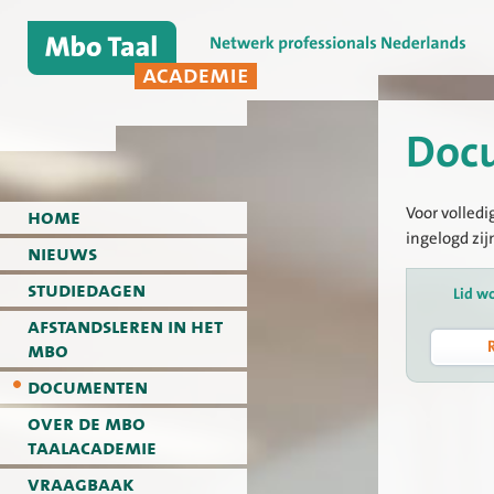
Doc
Voor volledi
home
ingelogd zij
nieuws
studiedagen
Lid w
afstandsleren in het
mbo
documenten
over de mbo
taalacademie
vraagbaak