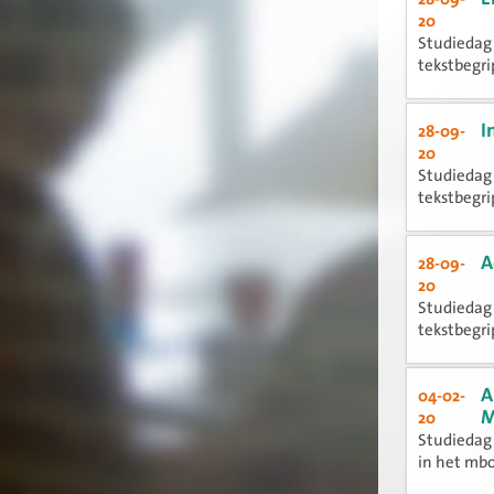
20
Studiedag 
tekstbegrip
I
28-09-
20
Studiedag 
tekstbegrip
A
28-09-
20
Studiedag 
tekstbegrip
A
04-02-
M
20
Studiedag 
in het mb