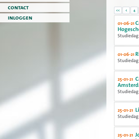
contact
<<
<
4
inloggen
C
01-06-21
Hogescho
Studiedag 
R
01-06-21
Studiedag 
C
25-01-21
Amsterd
Studiedag 
L
25-01-21
Studiedag 
J
25-01-21