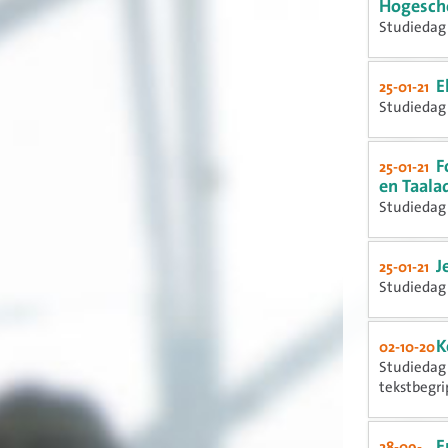
Hogesch
Studiedag 
E
25-01-21
Studiedag 
F
25-01-21
en Taala
Studiedag 
J
25-01-21
Studiedag 
K
02-10-20
Studiedag 
tekstbegrip
E
28-09-