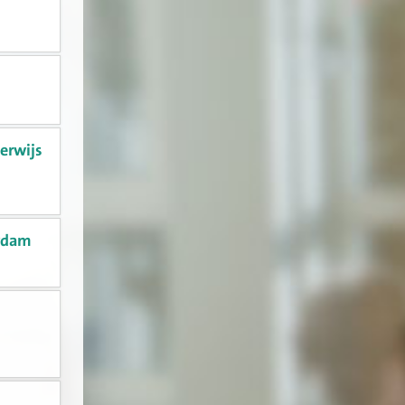
derwijs
erdam