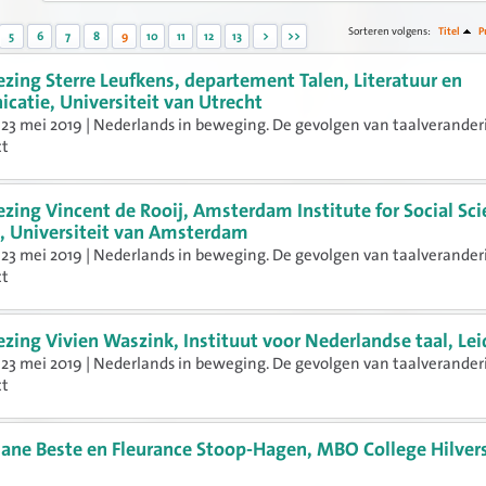
Sorteren volgens:
Titel
P
5
6
7
8
9
10
11
12
13
>
>>
ezing Sterre Leufkens, departement Talen, Literatuur en
atie, Universiteit van Utrecht
23 mei 2019 | Nederlands in beweging. De gevolgen van taalverander
ct
ezing Vincent de Rooij, Amsterdam Institute for Social Sc
, Universiteit van Amsterdam
23 mei 2019 | Nederlands in beweging. De gevolgen van taalverander
ct
ezing Vivien Waszink, Instituut voor Nederlandse taal, Le
23 mei 2019 | Nederlands in beweging. De gevolgen van taalverander
ct
iane Beste en Fleurance Stoop-Hagen, MBO College Hilve