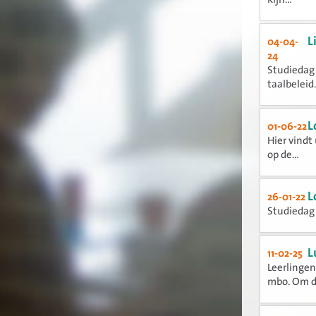
L
04-04-
24
Studiedag 
taalbeleid.
L
01-06-22
Hier vindt
op de...
L
26-01-22
Studiedag 
L
11-02-25
Leerlingen
mbo. Om de