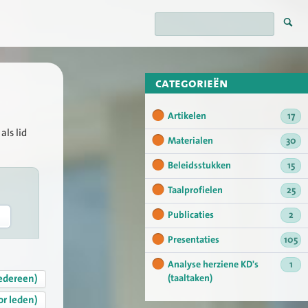
categorieën
Artikelen
17
als lid
Materialen
30
Beleidsstukken
15
Taalprofielen
25
Publicaties
2
Presentaties
105
Analyse herziene KD's
1
edereen)
(taaltaken)
or leden)