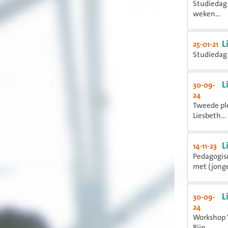
Studiedag 
weken...
L
25-01-21
Studiedag 
L
30-09-
24
Tweede ple
Liesbeth...
L
14-11-23
Pedagogisc
met (jonge
L
30-09-
24
Workshop '
Rijn...