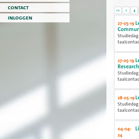
contact
<<
<
4
inloggen
L
27-05-19
Communic
Studiedag 
taalconta
L
27-05-19
Research
Studiedag 
taalconta
L
28-05-19
Studiedag 
taalconta
L
04-04-
24