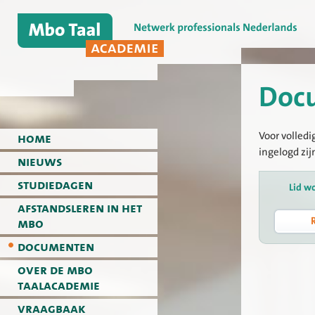
Doc
Voor volledi
home
ingelogd zij
nieuws
studiedagen
Lid w
afstandsleren in het
mbo
documenten
over de mbo
taalacademie
vraagbaak