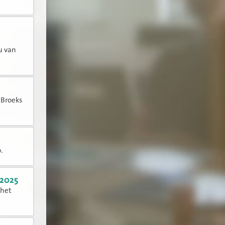
u van
 Broeks
.
 2025
 het