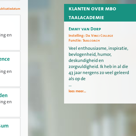
klanten over mbo
ublicatiedatum
taalacademie
Emmy van Dorp
ing en
Instelling:
Da Vinci College
Functie:
Taalcoach
Veel enthousiasme, inspiratie,
bevlogenheid, humor,
ience
deskundigheid en
zorgvuldigheid. Ik heb in al die
ing en
43 jaar nergens zo veel geleerd
als op de
…
lees meer...
iden
ing en
rsum