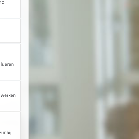
 10
alueren
l werken
ur bij