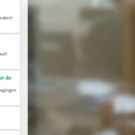
proken!
aal!
or de
dagingen