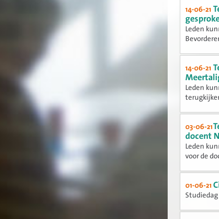
T
14-06-21
gesprok
Leden kunn
Bevorderen
T
14-06-21
Meertali
Leden kunn
terugkijke
T
03-06-21
docent N
Leden kun
voor de doc
C
01-06-21
Studiedag 