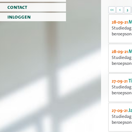
contact
<<
<
3
inloggen
M
28-09-21
Studiedag 
beroepsond
M
28-09-21
Studiedag 
beroepsond
T
27-09-21
Studiedag 
beroepsond
J
27-09-21
Studiedag 
beroepsond