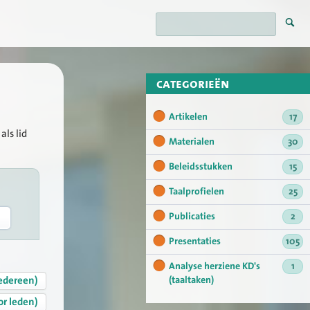
categorieën
Artikelen
17
als lid
Materialen
30
Beleidsstukken
15
Taalprofielen
25
Publicaties
2
Presentaties
105
Analyse herziene KD's
1
edereen)
(taaltaken)
or leden)