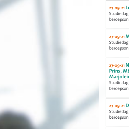
L
27-09-21
Studiedag 
beroepsond
M
27-09-21
Studiedag 
beroepsond
N
27-09-21
Prins, M
Marjolei
Studiedag 
beroepsond
D
27-09-21
Studiedag 
beroepsond