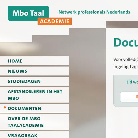
Doc
Voor volledi
home
ingelogd zij
nieuws
studiedagen
Lid w
afstandsleren in het
mbo
documenten
over de mbo
taalacademie
vraagbaak