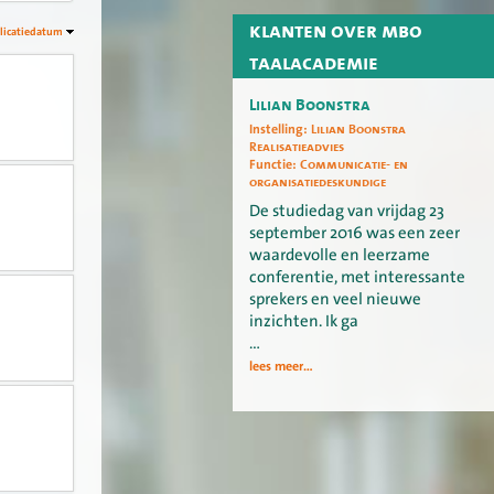
klanten over mbo
licatiedatum
taalacademie
Lilian Boonstra
Instelling:
Lilian Boonstra
Realisatieadvies
Functie:
Communicatie- en
organisatiedeskundige
De studiedag van vrijdag 23
september 2016 was een zeer
waardevolle en leerzame
conferentie, met interessante
sprekers en veel nieuwe
inzichten. Ik ga
…
lees meer...