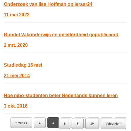
Onderzoek van Ilse Hoffman op leraar24
11 mei 2022
Bundel Vakonderwijs en geletterdheid gepubliceerd
2 mrt. 2020
Studiedag 16 mei
21 mei 2014
Hoe mbo-studenten beter Nederlands kunnen leren
3 okt. 2016
Ga naar pagina:
< Vorige
1
2
3
4
5
6
7
8
9
10
Volgende >