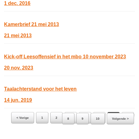
1 dec. 2016
Kamerbrief 21 mei 2013
21 mei 2013
Kick-off Leesoffensief in het mbo 10 november 2023
20 nov. 2023
Taalachterstand voor het leven
14 jun. 2019
Ga naar pagina:
< Vorige
1
2
3
4
5
6
7
8
9
10
Volgende >