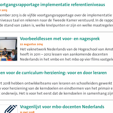
oortgangsrapportage implementatie referentieniveaus
 2013
ember 2013 is de vijfde voortgangsrapportage over de implementatie
niveaus taal en rekenen naar de Tweede Kamer verstuurd. In de rapp
de stand van zaken is, welke knelpunten er zijn en welke maatregelen
Voorbeeldlessen met voor- en nagesprek
22 augustus 2014
Het vaknetwerk Nederlands van de Hogeschool van Am
heeft in 2011 – 2012 lessen van aankomende docenten
Nederlands in het vmbo en het mbo op vier films vastgel
zijn educationals waarin experts en aankomende docen
hoofdrol...
len voor de curriculum-herziening: voor en door leraren
t 2018 hebben ontwikkelteams van leraren en schoolleiders gewerkt
n voor herziening van de kerndoelen en eindtermen van het primair 
 onderwijs. Het is voor het eerst dat de kerndoelen in samenhang zij
Vragenlijst voor mbo-docenten Nederlands
31 mei 2018