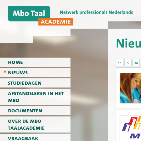
Nie
home
<<
<
14
nieuws
studiedagen
afstandsleren in het
mbo
documenten
over de mbo
taalacademie
vraagbaak