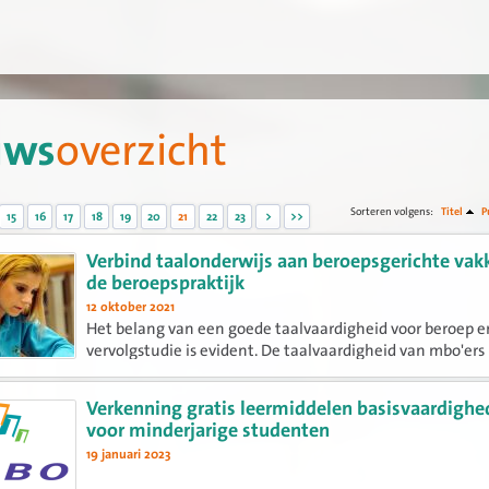
uws
overzicht
Sorteren volgens:
Titel
P
15
16
17
18
19
20
21
22
23
>
>>
Verbind taalonderwijs aan beroepsgerichte vak
de beroepspraktijk
12 oktober 2021
Het belang van een goede taalvaardigheid voor beroep e
vervolgstudie is evident. De taalvaardigheid van mbo'ers 
al lange tijd een punt van zorg. Hoe brengen we hier ve
in? Hoe motiveren we studenten weer voor taalonderwij
Verkenning gratis leermiddelen basisvaardigh
voor minderjarige studenten
19 januari 2023