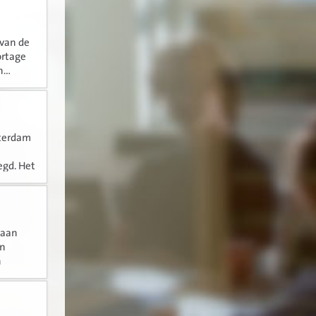
 van de
ortage
...
sterdam
egd. Het
ten de
 aan
en
n