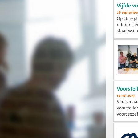
Vijfde v
26 september
Op 26 sept
referentie
staat wat 
Voorstel
13 mei 2019
Sinds maar
voorstelle
voortgezet
herzien,...