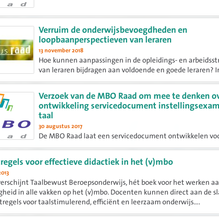
Verruim de onderwijsbevoegdheden en
loopbaanperspectieven van leraren
13 november 2018
Hoe kunnen aanpassingen in de opleidings- en arbeidsst
van leraren bijdragen aan voldoende en goede leraren? I
antwoord op deze vraag van de Tweede Kamer komt de
Onderwijsraad met het advies 'Ruim baan voor leraren. 
Verzoek van de MBO Raad om mee te denken ov
nieuw perspectief op...
ontwikkeling servicedocument instellingsexa
taal
30 augustus 2017
De MBO Raad laat een servicedocument ontwikkelen vo
examinering binnen route 2 voor Nederlands en Engels. 
servicedocument maakt het mogelijk dat scholen zelf, op
tregels voor effectieve didactiek in het (v)mbo
van collectieve afspraken, (generieke) instellingexamen
2013
ontwikkelen en...
verschijnt Taalbewust Beroepsonderwijs, hét boek voor het werken a
gheid in alle vakken op het (v)mbo. Docenten kunnen direct aan de s
stregels voor taalstimulerend, efficiënt en leerzaam onderwijs....