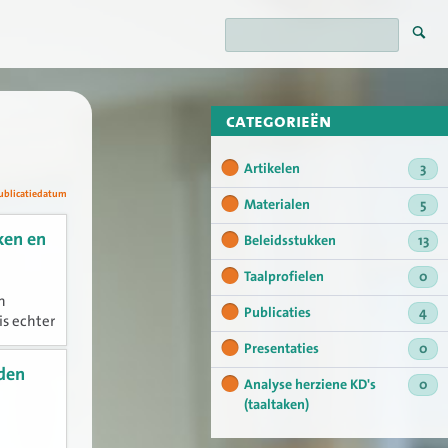
categorieën
Artikelen
3
ublicatiedatum
Materialen
5
ken en
Beleidsstukken
13
Taalprofielen
0
n
Publicaties
4
is echter
randering
Presentaties
0
s?
eden
Analyse herziene KD's
0
(taaltaken)