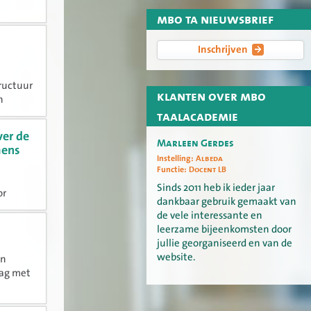
mbo ta nieuwsbrief
Inschrijven
ructuur
klanten over mbo
n
taalacademie
Een
er de
Marleen Gerdes
mens
Instelling:
Albeda
Functie:
Docent LB
Sinds 2011 heb ik ieder jaar
or
dankbaar gebruik gemaakt van
Dit
de vele interessante en
 basis
leerzame bijeenkomsten door
s
jullie georganiseerd en van de
website.
an
lag met