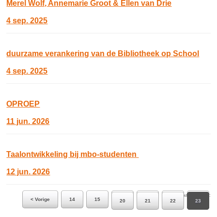
Merel Wolf, Annemarie Groot & Ellen van Drie
4 sep. 2025
duurzame verankering van de Bibliotheek op School
4 sep. 2025
OPROEP
11 jun. 2026
Taalontwikkeling bij mbo‑studenten
12 jun. 2026
Ga naar pagina:
< Vorige
14
15
16
17
18
19
20
21
22
23