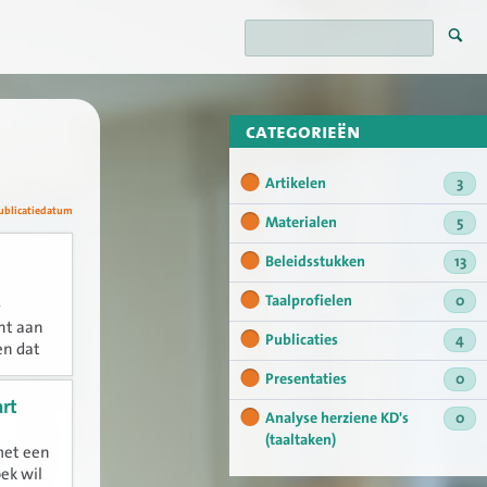
categorieën
Artikelen
3
ublicatiedatum
Materialen
5
Beleidsstukken
13
Taalprofielen
0
-
ht aan
Publicaties
4
en dat
Presentaties
0
rt
Analyse herziene KD's
0
(taaltaken)
met een
ek wil