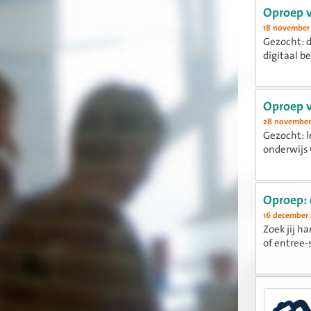
Oproep v
18 november
Gezocht: d
digitaal b
Oproep v
28 november
Gezocht: l
onderwijs 
Oproep:
16 december 
Zoek jij h
of entree