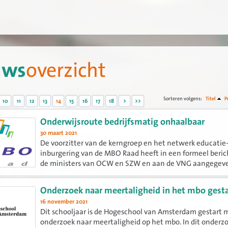
uws
overzicht
Sorteren volgens:
Titel
P
10
11
12
13
14
15
16
17
18
>
>>
Onderwijsroute bedrijfsmatig onhaalbaar
30 maart 2021
De voorzitter van de kerngroep en het netwerk educatie
inburgering van de MBO Raad heeft in een formeel beric
de ministers van OCW en SZW en aan de VNG aangegev
de Onderwijsroute bedrijfsmatig onhaalbaar is.
Onderzoek naar meertaligheid in het mbo gesta
16 november 2021
Dit schooljaar is de Hogeschool van Amsterdam gestart 
onderzoek naar meertaligheid op het mbo. In dit onderzo