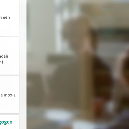
an een
ndair
n).
 je mbo-2
agogen