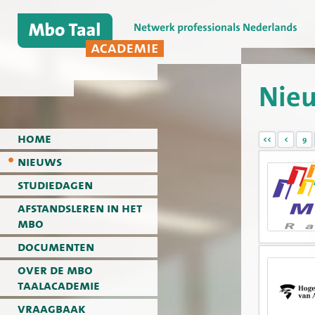
Nie
home
<<
<
9
nieuws
studiedagen
afstandsleren in het
mbo
documenten
over de mbo
taalacademie
vraagbaak