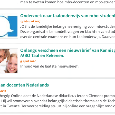
men te weten komen hoe mbo-docenten en mbo-stude
omgaan met meertaligheid in hun dagelijks leven en bij
leren en...
Onderzoek naar taalonderwijs van mbo-studen
13 februari 2017
JOB is de landelijke belangenvereniging voor mbo-stude
Deze organisatie behandelt vragen en klachten van stu
over de centrale examens en hun taalonderwijs. Daarvo
hebben zij veel contact met het Steunpunt Taal en Rek
het CvTE.
Onlangs verscheen een nieuwsbrief van Kennis
MBO Taal en Rekenen.
9 april 2020
Inhoud van de laatste nieuwsbrief:
aan docenten Nederlands
 2013
begrip Online doet de Nederlandse didacticus Jeroen Clemens promo
 Hij wil promoveren over dat belangrijk didactisch thema aan de Tec
t in Twente. Ter voorbereiding stuurt hij online een vragenlijst rond ov