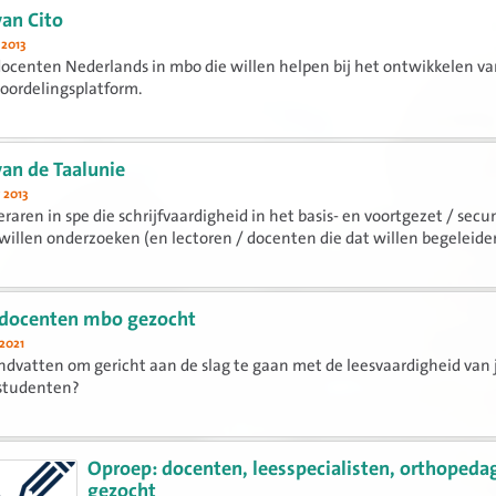
an Cito
 2013
ocenten Nederlands in mbo die willen helpen bij het ontwikkelen v
eoordelingsplatform.
an de Taalunie
 2013
eraren in spe die schrijfvaardigheid in het basis- en voortgezet / secu
willen onderzoeken (en lectoren / docenten die dat willen begeleide
 docenten mbo gezocht
2021
andvatten om gericht aan de slag te gaan met de leesvaardigheid van
-studenten?
Oproep: docenten, leesspecialisten, orthoped
gezocht