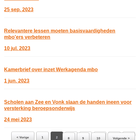
25 sep. 2023
Relevantere lessen moeten basisvaardigheden
mbo'ers verbeteren
10 jul. 2023
Kamerbrief over inzet Werkagenda mbo
1 jun. 2023
Scholen aan Zee en Vonk slaan de handen ineen voor
versterking beroepsonderwijs
24 mei 2023
Ga naar pagina:
< Vorige
1
2
3
4
5
6
7
8
9
10
Volgende >