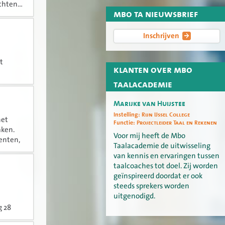
hten...
mbo ta nieuwsbrief
Inschrijven
t
klanten over mbo
et
taalacademie
Marijke van Huijstee
Instelling:
Rijn IJssel College
het
Functie:
Projectleider Taal en Rekenen
aken.
Voor mij heeft de Mbo
denten,
Taalacademie de uitwisseling
ral in
van kennis en ervaringen tussen
taalcoaches tot doel. Zij worden
geïnspireerd doordat er ook
steeds sprekers worden
uitgenodigd.
g 28
e