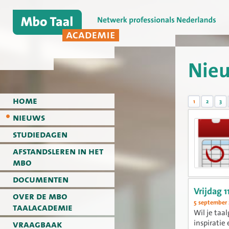
Nie
home
1
2
3
nieuws
studiedagen
afstandsleren in het
mbo
documenten
Vrijdag 
over de mbo
5 september
taalacademie
Wil je taa
vraagbaak
inspiratie