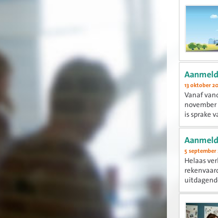
Aanmeldi
13 oktober 2
Vanaf vand
november g
is sprake 
Aanmeldi
5 september
Helaas ver
rekenvaar
uitdagende
goed...