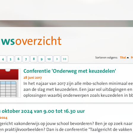
uws
overzicht
Sorteren volgens:
Titel
P
4
5
6
7
8
9
10
>
>>
Conferentie 'Onderweg met keuzedelen'
28 juni 2017
In het najaar van 2017 zijn alle mbo-scholen minimaal ee
aan de slag met keuzedelen. Een jaar vol uitdagingen e
oplossingen waarbij onderwerpen zoals keuzedelen in bb
examinering en logistiek in het oog springen.
11 oktober 2024 van 9.00 tot 16.30 uur
 2024
lgericht vakonderwijs op jouw school bevorderen? Ben je op zoek naar
 en praktijkvoorbeelden? Dan is de conferentie "Taalgericht de vakken 