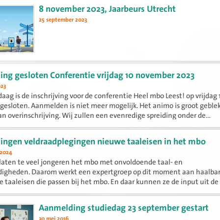
Combinatietrajecten Vluchtelingen. Doelstelling van de
8 november 2023, Jaarbeurs Utrecht
bijeenkomst is om expertise uit te wisselen, knelpunten 
25 september 2023
inventariseren en...
ng gesloten Conferentie vrijdag 10 november 2023
023
aag is de inschrijving voor de conferentie Heel mbo Leest! op vrijdag 
esloten. Aanmelden is niet meer mogelijk. Het animo is groot geble
van overinschrijving. Wij zullen een evenredige spreiding onder de...
ngen veldraadplegingen nieuwe taaleisen in het mbo
 2024
laten te veel jongeren het mbo met onvoldoende taal- en
digheden. Daarom werkt een expertgroep op dit moment aan haalba
 taaleisen die passen bij het mbo. En daar kunnen ze de input uit de 
Aanmelding studiedag 23 september gestart
30 mei 2016