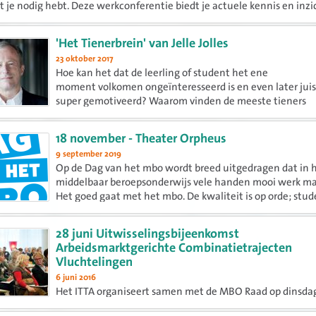
t je nodig hebt. Deze werkconferentie biedt je actuele kennis en inzic
'Het Tienerbrein' van Jelle Jolles
23 oktober 2017
Hoe kan het dat de leerling of student het ene
moment volkomen ongeïnteresseerd is en even later juis
super gemotiveerd? Waarom vinden de meeste tieners
hun smartphone belangrijker dan huiswerk? Hoe komt h
dat slimme studenten toch slechte...
18 november - Theater Orpheus
9 september 2019
Op de Dag van het mbo wordt breed uitgedragen dat in 
middelbaar beroepsonderwijs vele handen mooi werk m
Het goed gaat met het mbo. De kwaliteit is op orde; stu
mbo-professionals en het bedrijfsleven zijn tevreden. Ove
het land...
28 juni Uitwisselingsbijeenkomst
Arbeidsmarktgerichte Combinatietrajecten
Vluchtelingen
6 juni 2016
Het ITTA organiseert samen met de MBO Raad op dinsda
juni een Uitwisselingsbijeenkomst Arbeidsmarktgericht