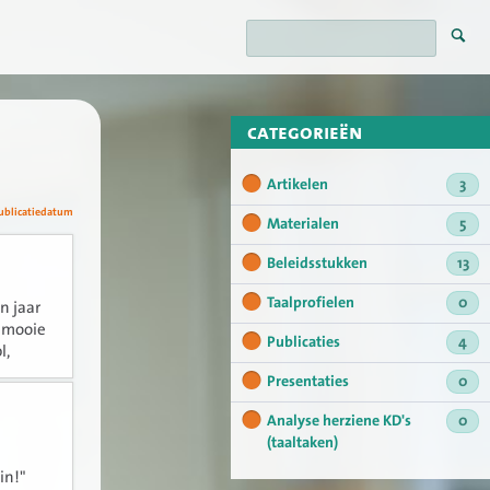
categorieën
Artikelen
3
ublicatiedatum
Materialen
5
Beleidsstukken
13
Taalprofielen
0
n jaar
n mooie
Publicaties
4
l,
Presentaties
0
Analyse herziene KD's
0
(taaltaken)
in!"