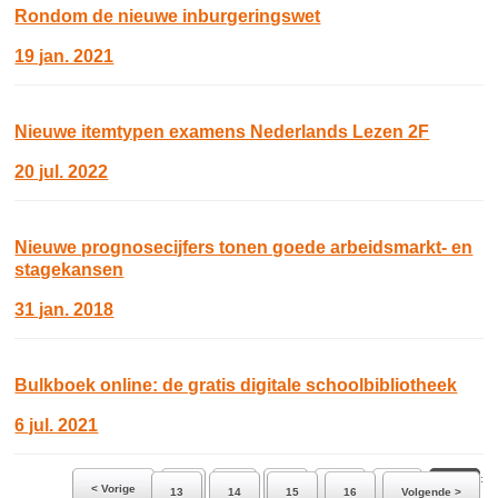
Rondom de nieuwe inburgeringswet
19 jan. 2021
Nieuwe itemtypen examens Nederlands Lezen 2F
20 jul. 2022
Nieuwe prognosecijfers tonen goede arbeidsmarkt- en
stagekansen
31 jan. 2018
Bulkboek online: de gratis digitale schoolbibliotheek
6 jul. 2021
Ga naar pagina:
< Vorige
7
8
9
10
11
12
13
14
15
16
Volgende >