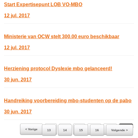
Start Expertisepunt LOB VO-MBO
12 jul. 2017
Ministerie van OCW stelt 300.00 euro beschikbaar
12 jul. 2017
Herziening protocol Dyslexie mbo gelanceerd!
30 jun. 2017
Handreiking voorbereiding mbo-studenten op de pabo
30 jun. 2017
Ga naar pagina:
< Vorige
7
8
9
10
11
12
13
14
15
16
Volgende >