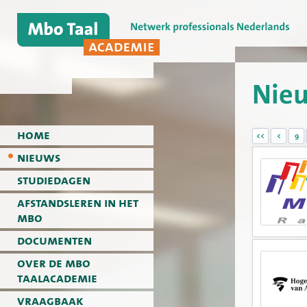
Nie
home
<<
<
9
nieuws
studiedagen
afstandsleren in het
mbo
documenten
over de mbo
taalacademie
vraagbaak