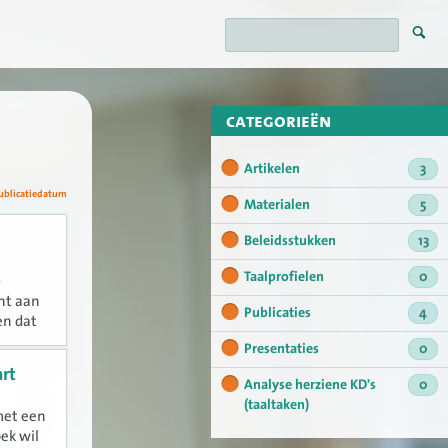
categorieën
Artikelen
3
ublicatiedatum
Materialen
5
Beleidsstukken
13
Taalprofielen
0
-
ht aan
Publicaties
4
en dat
Presentaties
0
rt
Analyse herziene KD's
0
(taaltaken)
met een
ek wil