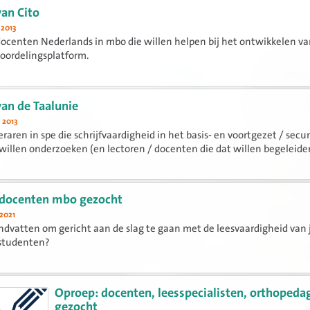
an Cito
 2013
ocenten Nederlands in mbo die willen helpen bij het ontwikkelen v
eoordelingsplatform.
an de Taalunie
 2013
eraren in spe die schrijfvaardigheid in het basis- en voortgezet / secu
willen onderzoeken (en lectoren / docenten die dat willen begeleide
 docenten mbo gezocht
2021
andvatten om gericht aan de slag te gaan met de leesvaardigheid van
-studenten?
Oproep: docenten, leesspecialisten, orthoped
gezocht