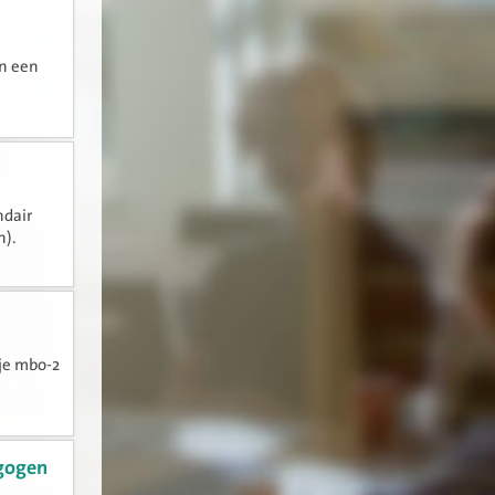
an een
ndair
n).
 je mbo-2
agogen