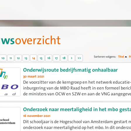
uws
overzicht
Sorteren volgens:
Titel
P
10
11
12
13
14
15
16
17
18
>
>>
Onderwijsroute bedrijfsmatig onhaalbaar
30 maart 2021
De voorzitter van de kerngroep en het netwerk educatie
inburgering van de MBO Raad heeft in een formeel beric
de ministers van OCW en SZW en aan de VNG aangegev
de Onderwijsroute bedrijfsmatig onhaalbaar is.
Onderzoek naar meertaligheid in het mbo gesta
16 november 2021
Dit schooljaar is de Hogeschool van Amsterdam gestart 
onderzoek naar meertaligheid op het mbo. In dit onderzo