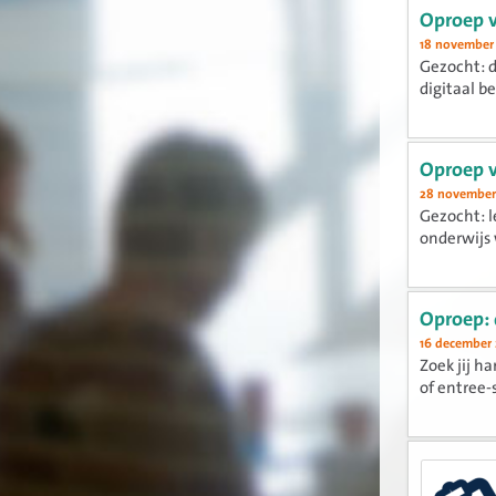
Oproep v
18 november
Gezocht: d
digitaal b
Oproep v
28 november
Gezocht: l
onderwijs 
Oproep:
16 december 
Zoek jij h
of entree