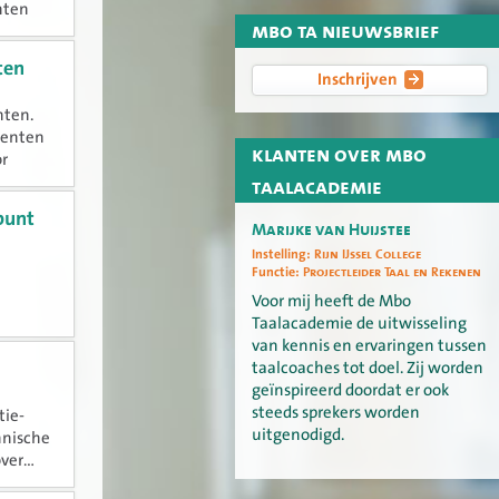
nten
mbo ta nieuwsbrief
 het
ten
Inschrijven
nten.
denten
klanten over mbo
or
enen en
taalacademie
punt
Marijke van Huijstee
Instelling:
Rijn IJssel College
Functie:
Projectleider Taal en Rekenen
Voor mij heeft de Mbo
Taalacademie de uitwisseling
van kennis en ervaringen tussen
taalcoaches tot doel. Zij worden
geïnspireerd doordat er ook
steeds sprekers worden
tie-
uitgenodigd.
hnische
er...