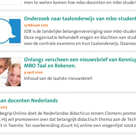
men te weten komen hoe mbo-docenten en mbo-stude
omgaan met meertaligheid in hun dagelijks leven en bij
leren en...
Onderzoek naar taalonderwijs van mbo-studen
13 februari 2017
JOB is de landelijke belangenvereniging voor mbo-stude
Deze organisatie behandelt vragen en klachten van stu
over de centrale examens en hun taalonderwijs. Daarvo
hebben zij veel contact met het Steunpunt Taal en Rek
het CvTE.
Onlangs verscheen een nieuwsbrief van Kennis
MBO Taal en Rekenen.
9 april 2020
Inhoud van de laatste nieuwsbrief:
aan docenten Nederlands
 2013
begrip Online doet de Nederlandse didacticus Jeroen Clemens promo
 Hij wil promoveren over dat belangrijk didactisch thema aan de Tec
t in Twente. Ter voorbereiding stuurt hij online een vragenlijst rond ov