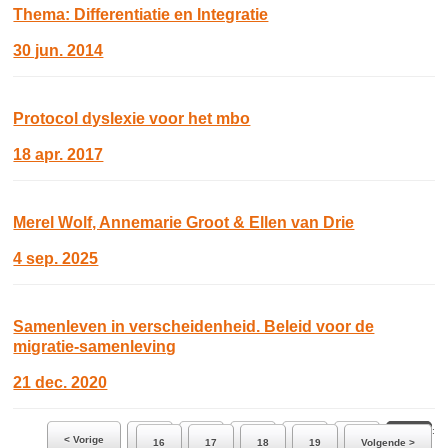
Thema: Differentiatie en Integratie
30 jun. 2014
Protocol dyslexie voor het mbo
18 apr. 2017
Merel Wolf, Annemarie Groot & Ellen van Drie
4 sep. 2025
Samenleven in verscheidenheid. Beleid voor de
migratie-samenleving
21 dec. 2020
Ga naar pagina:
< Vorige
10
11
12
13
14
15
16
17
18
19
Volgende >