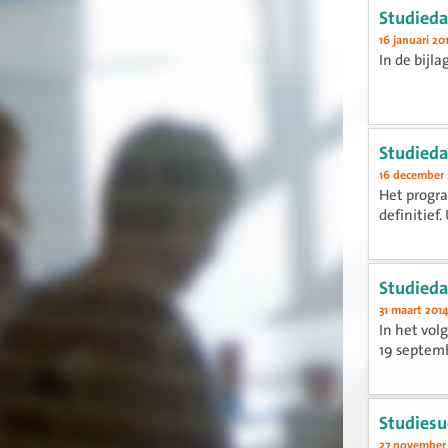
Studieda
16 januari 20
In de bijl
Studieda
16 december 
Het progra
definitief
Studieda
31 maart 201
In het vol
19 septemb
Studiesu
27 november