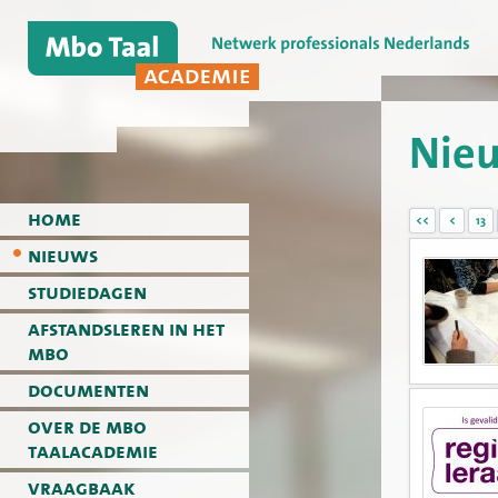
Nie
home
<<
<
13
nieuws
studiedagen
afstandsleren in het
mbo
documenten
over de mbo
taalacademie
vraagbaak