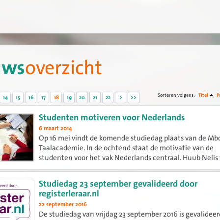
uws
overzicht
Sorteren volgens:
Titel
P
14
15
16
17
18
19
20
21
22
>
>>
Studenten motiveren voor Nederlands
6 maart 2014
Op 16 mei vindt de komende studiedag plaats van de Mb
Taalacademie. In de ochtend staat de motivatie van de
studenten voor het vak Nederlands centraal. Huub Nelis
Youngworks zal spreken over hoe je voor energie en moti
zorgt bij...
Studiedag 23 september gevalideerd door
registerleraar.nl
22 september 2016
De studiedag van vrijdag 23 september 2016 is gevalideer