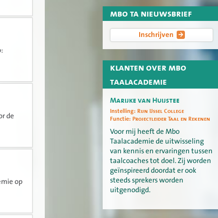
mbo ta nieuwsbrief
Inschrijven
:
klanten over mbo
taalacademie
Marijke van Huijstee
Instelling:
Rijn IJssel College
or de
Functie:
Projectleider Taal en Rekenen
Voor mij heeft de Mbo
Taalacademie de uitwisseling
van kennis en ervaringen tussen
taalcoaches tot doel. Zij worden
geïnspireerd doordat er ook
steeds sprekers worden
emie op
uitgenodigd.