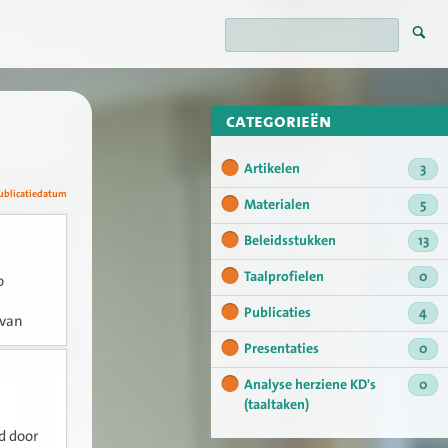
categorieën
Artikelen
3
ublicatiedatum
Materialen
5
Beleidsstukken
13
Taalprofielen
0
o
Publicaties
4
 van
vatie
Presentaties
0
Analyse herziene KD's
0
(taaltaken)
d door