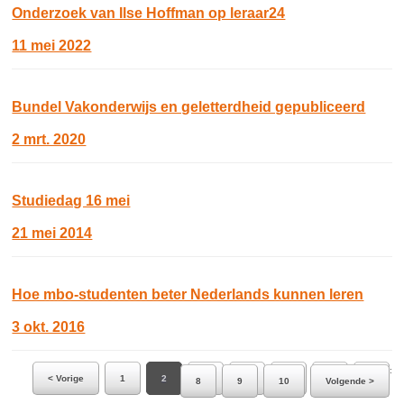
Onderzoek van Ilse Hoffman op leraar24
11 mei 2022
Bundel Vakonderwijs en geletterdheid gepubliceerd
2 mrt. 2020
Studiedag 16 mei
21 mei 2014
Hoe mbo-studenten beter Nederlands kunnen leren
3 okt. 2016
Ga naar pagina:
< Vorige
1
2
3
4
5
6
7
8
9
10
Volgende >