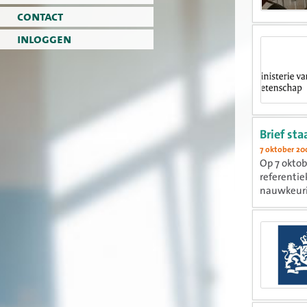
contact
inloggen
Brief st
7 oktober 20
Op 7 oktob
referentie
nauwkeuri
schoolcarr