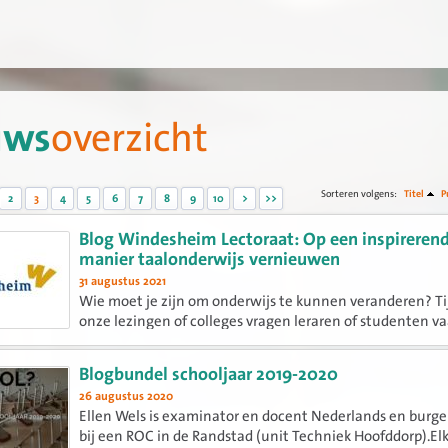
uws
overzicht
Sorteren volgens:
Titel
P
2
3
4
5
6
7
8
9
10
>
>>
Blog Windesheim Lectoraat: Op een inspireren
manier taalonderwijs vernieuwen
31 augustus 2021
Wie moet je zijn om onderwijs te kunnen veranderen? Ti
onze lezingen of colleges vragen leraren of studenten v
hoe doe je dat dan, zorgen voor een rijke taal- of leescul
school? Hoe krijg je je collega's mee? Hoe zorg je ervoor...
Blogbundel schooljaar 2019-2020
26 augustus 2020
Ellen Wels is examinator en docent Nederlands en burg
bij een ROC in de Randstad (unit Techniek Hoofddorp).El