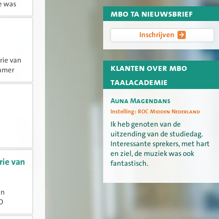
oe was
mbo ta nieuwsbrief
Inschrijven
rie van
klanten over mbo
Kamer
taal en
taalacademie
Auna Magendans
Instelling:
ROC Midden Nederland
Ik heb genoten van de
uitzending van de studiedag.
Interessante sprekers, met hart
en ziel, de muziek was ook
rie van
fantastisch.
an
BO
ROC