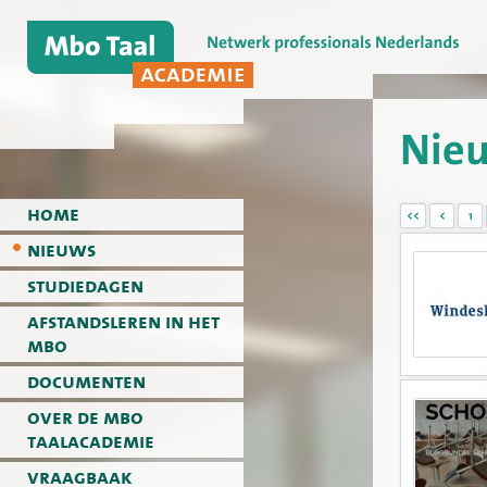
Nie
home
<<
<
1
nieuws
studiedagen
afstandsleren in het
mbo
documenten
over de mbo
taalacademie
vraagbaak