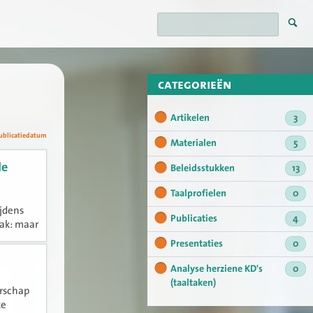
categorieën
Artikelen
3
ublicatiedatum
Materialen
5
de
Beleidsstukken
13
Taalprofielen
0
jdens
Publicaties
4
aak: maar
tuur op
Presentaties
0
Analyse herziene KD's
0
(taaltaken)
erschap
ke