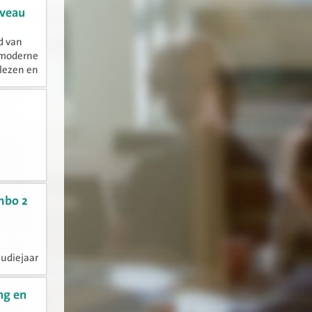
e
iveau
d van
 moderne
 lezen en
reken...
 mbo 2
n
tudiejaar
ng en