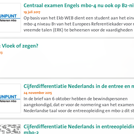
Mondriaan. De agenda is een initiatief van het ministeri
Centraal examen Engels mbo-4 nu ook op B2-n
en scholen zelf, en...
19 juli 2017
Op basis van het Ekb WEB dient een student aan het ein
mbo-4 niveau B1 van het Europees Referentiekader voor
vreemde talen (ERK) te beheersen voor de vaardigheden
luisteren en niveau A2 voor de vaardigheden schrijven, sp
 Vloek of zegen?
23
Cijferdifferentiatie Nederlands in de entree en
24 november 2015
In de brief van 6 oktober hebben de bewindspersonen
aangekondigd, dat er voor de normering van het exame
Nederlandse taal voor de entreeopleiding en mbo-2 dit s
(2015 -2016) cijferdifferentiatie wordt ingevoerd.
Cijferdifferentiatie Nederlands in entreeopleidi
mbo-2