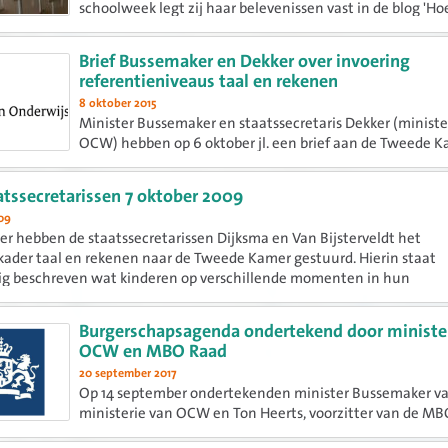
schoolweek legt zij haar belevenissen vast in de blog 'H
het op school?'. Het resultaat is deze verzamelbundel.
Brief Bussemaker en Dekker over invoering
referentieniveaus taal en rekenen
8 oktober 2015
Minister Bussemaker en staatssecretaris Dekker (ministe
OCW) hebben op 6 oktober jl. een brief aan de Tweede 
gezonden over de invoering van de referentieniveaus bij 
rekenen. Een debat volgt.
aatssecretarissen 7 oktober 2009
09
er hebben de staatssecretarissen Dijksma en Van Bijsterveldt het
kader taal en rekenen naar de Tweede Kamer gestuurd. Hierin staat
g beschreven wat kinderen op verschillende momenten in hun
iere moeten kennen...
Burgerschapsagenda ondertekend door ministe
OCW en MBO Raad
20 september 2017
Op 14 september ondertekenden minister Bussemaker v
ministerie van OCW en Ton Heerts, voorzitter van de M
Raad, de burgerschapsagenda mbo. Zij deden dit op het 