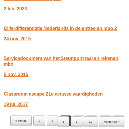
2 feb. 2023
Cijferdifferentiatie Nederlands in de entree en mbo 2
24 nov. 2015
Servicedocument van het Steunpunt taal en rekenen
mbo
5 nov. 2015
Classroom escape 21e eeuwse vaardigheden
19 jul. 2017
Ga naar pagina:
< Vorige
1
2
3
4
5
6
7
8
9
10
Volgende >