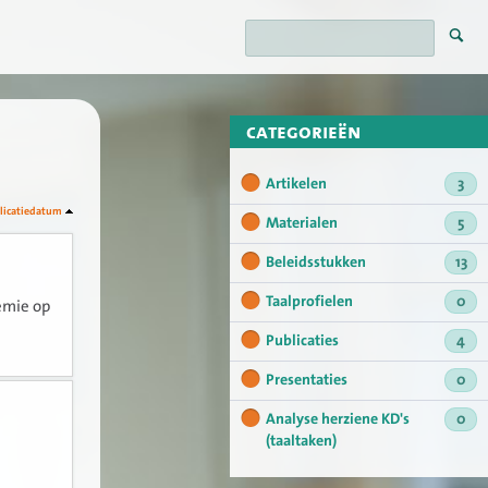
categorieën
Artikelen
3
licatiedatum
Materialen
5
Beleidsstukken
13
Taalprofielen
0
emie op
Publicaties
4
Presentaties
0
Analyse herziene KD's
0
(taaltaken)