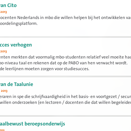
an Cito
 2013
ocenten Nederlands in mbo die willen helpen bij het ontwikkelen v
eoordelingsplatform.
cces verhogen
 2013
nten merkten dat voormalig mbo-studenten relatief veel moeite h
bo-niveau taal en rekenen dat op de PABO van hen verwacht wordt.
e leerlijnen moeten zorgen voor studiesucces.
an de Taalunie
 2013
eraren in spe die schrijfvaardigheid in het basis- en voortgezet / secu
willen onderzoeken (en lectoren / docenten die dat willen begeleide
aalbewust beroepsonderwijs
013