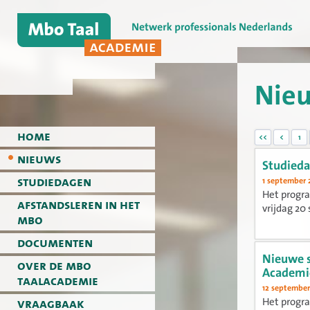
Nie
home
<<
<
1
nieuws
Studieda
studiedagen
1 september 
Het progr
afstandsleren in het
vrijdag 20
mbo
documenten
Nieuwe s
over de mbo
Academi
taalacademie
12 september
vraagbaak
Het progra