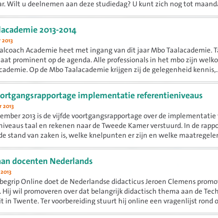
r. Wilt u deelnemen aan deze studiedag? U kunt zich nog tot maand
 aanmelden.
lacademie 2013-2014
 2013
lcoach Academie heet met ingang van dit jaar Mbo Taalacademie. Ta
aat prominent op de agenda. Alle professionals in het mbo zijn welko
ademie. Op de Mbo Taalacademie krijgen zij de gelegenheid kennis,..
oortgangsrapportage implementatie referentieniveaus
 2013
ember 2013 is de vijfde voortgangsrapportage over de implementatie
niveaus taal en rekenen naar de Tweede Kamer verstuurd. In de rapp
de stand van zaken is, welke knelpunten er zijn en welke maatregelen
aan docenten Nederlands
 2013
begrip Online doet de Nederlandse didacticus Jeroen Clemens promo
 Hij wil promoveren over dat belangrijk didactisch thema aan de Tec
t in Twente. Ter voorbereiding stuurt hij online een vragenlijst rond ov