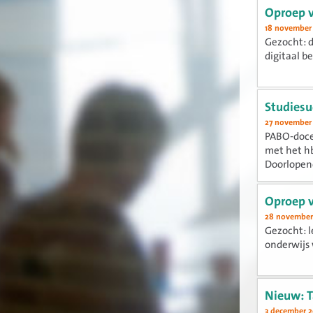
Oproep v
18 november
Gezocht: d
digitaal b
Studiesu
27 november
PABO-doce
met het h
Doorlopend
Oproep v
28 november
Gezocht: l
onderwijs 
Nieuw: T
3 december 2