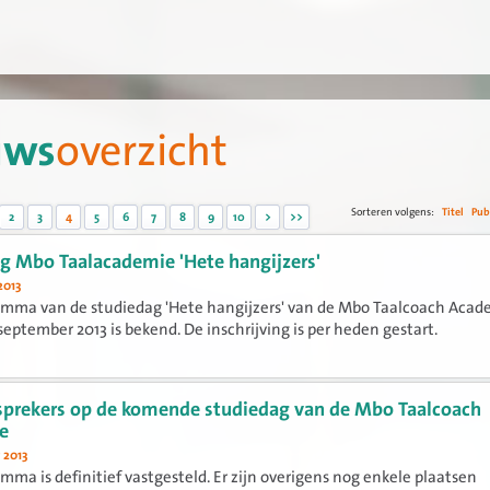
uws
overzicht
Sorteren volgens:
Titel
Pub
2
3
4
5
6
7
8
9
10
>
>>
g Mbo Taalacademie 'Hete hangijzers'
2013
amma van de studiedag 'Hete hangijzers' van de Mbo Taalcoach Acad
 september 2013 is bekend. De inschrijving is per heden gestart.
prekers op de komende studiedag van de Mbo Taalcoach
e
 2013
mma is definitief vastgesteld. Er zijn overigens nog enkele plaatsen