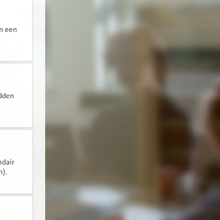
an een
adden
ndair
n).