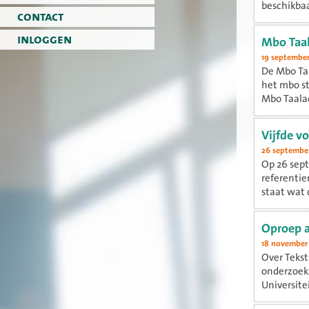
beschikbaa
contact
september
inloggen
Mbo Taa
19 september
De Mbo Taa
het mbo st
Mbo Taalac
Vijfde v
26 september
Op 26 sept
referentie
staat wat 
Oproep 
18 november
Over Tekst
onderzoek.
Universitei