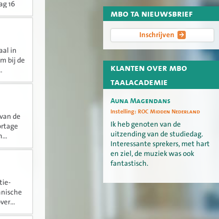
ag 16
mbo ta nieuwsbrief
Inschrijven
al in
m bij de
klanten over mbo
.
taalacademie
Auna Magendans
Instelling:
ROC Midden Nederland
 van de
Ik heb genoten van de
ortage
uitzending van de studiedag.
...
Interessante sprekers, met hart
en ziel, de muziek was ook
fantastisch.
tie-
hnische
er...