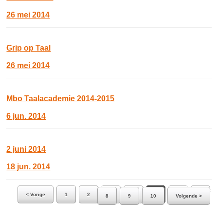
26 mei 2014
Grip op Taal
26 mei 2014
Mbo Taalacademie 2014-2015
6 jun. 2014
2 juni 2014
18 jun. 2014
Ga naar pagina:
< Vorige
1
2
3
4
5
6
7
8
9
10
Volgende >