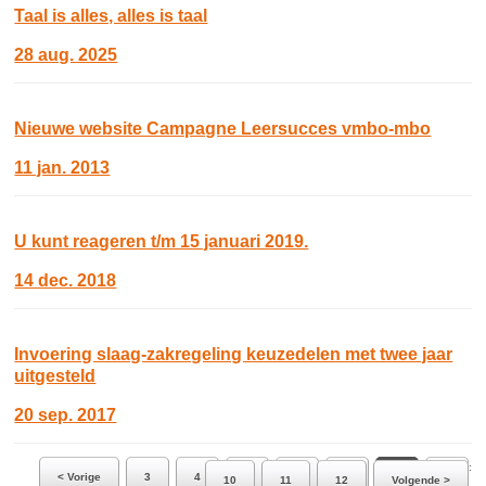
Taal is alles, alles is taal
28 aug. 2025
Nieuwe website Campagne Leersucces vmbo-mbo
11 jan. 2013
U kunt reageren t/m 15 januari 2019.
14 dec. 2018
Invoering slaag-zakregeling keuzedelen met twee jaar
uitgesteld
20 sep. 2017
Ga naar pagina:
< Vorige
3
4
5
6
7
8
9
10
11
12
Volgende >