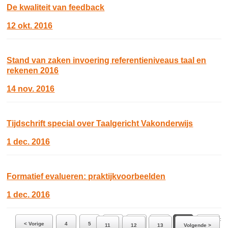
De kwaliteit van feedback
12 okt. 2016
Stand van zaken invoering referentieniveaus taal en
rekenen 2016
14 nov. 2016
Tijdschrift special over Taalgericht Vakonderwijs
1 dec. 2016
Formatief evalueren: praktijkvoorbeelden
1 dec. 2016
Ga naar pagina:
< Vorige
4
5
6
7
8
9
10
11
12
13
Volgende >