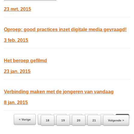
23 mrt. 2015
Oproep: good practices inzet digitale media gevraagd!
3 feb. 2015
Het beroep gefilmd
23 jan. 2015
Verbinding maken met de jongeren van vandaag
8 jan. 2015
Ga naar pagina:
< Vorige
12
13
14
15
16
17
18
19
20
21
Volgende >