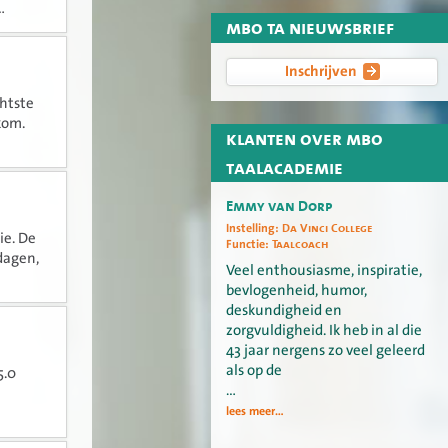
.
mbo ta nieuwsbrief
Inschrijven
htste
kom.
klanten over mbo
taalacademie
Emmy van Dorp
Instelling:
Da Vinci College
ie. De
Functie:
Taalcoach
dagen,
Veel enthousiasme, inspiratie,
bevlogenheid, humor,
deskundigheid en
zorgvuldigheid. Ik heb in al die
43 jaar nergens zo veel geleerd
als op de
5.0
…
lees meer...