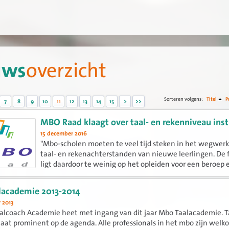
uws
overzicht
Sorteren volgens:
Titel
P
7
8
9
10
11
12
13
14
15
>
>>
MBO Raad klaagt over taal- en rekenniveau ins
15 december 2016
"Mbo-scholen moeten te veel tijd steken in het wegwer
taal- en rekenachterstanden van nieuwe leerlingen. De 
ligt daardoor te weinig op het opleiden voor een beroep 
eventueel verder leren", zegt MBO Raad-voorzitter Ton H
een...
lacademie 2013-2014
 2013
lcoach Academie heet met ingang van dit jaar Mbo Taalacademie. Ta
aat prominent op de agenda. Alle professionals in het mbo zijn welko