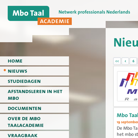
Nie
home
<<
<
6
nieuws
studiedagen
afstandsleren in het
mbo
documenten
Mbo Taa
over de mbo
19 september
taalacademie
De Mbo Taa
vraagbaak
het mbo st