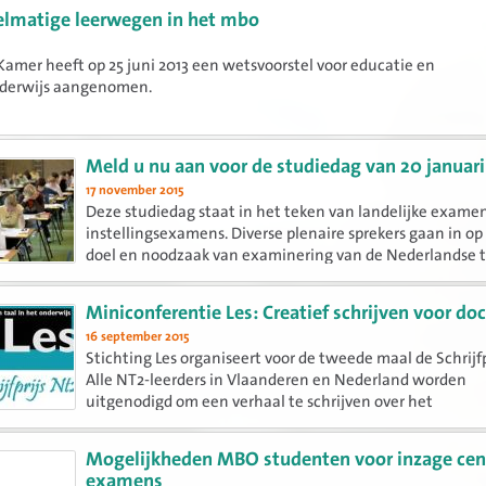
lmatige leerwegen in het mbo
Kamer heeft op 25 juni 2013 een wetsvoorstel voor educatie en
derwijs aangenomen.
Meld u nu aan voor de studiedag van 20 januari
17 november 2015
Deze studiedag staat in het teken van landelijke exame
instellingsexamens. Diverse plenaire sprekers gaan in op
doel en noodzaak van examinering van de Nederlandse t
het mbo, de wet- en regelgeving en externe validering.
Miniconferentie Les: Creatief schrijven voor do
16 september 2015
Stichting Les organiseert voor de tweede maal de Schrijfp
Alle NT2-leerders in Vlaanderen en Nederland worden
uitgenodigd om een verhaal te schrijven over het
thema Ontmoeten, hoe mijn wereld veranderde... Als aft
wordt er voor docenten...
Mogelijkheden MBO studenten voor inzage cen
examens