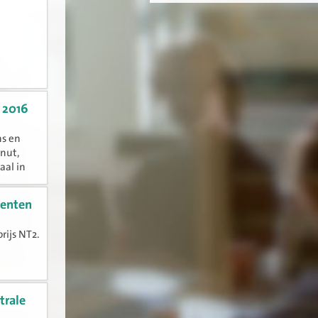
 2016
ns en
 nut,
aal in
centen
rijs NT2.
rap
trale