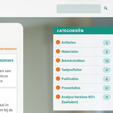
categorieën
Artikelen
3
ublicatiedatum
Materialen
5
tromers
Beleidsstukken
13
Taalprofielen
0
ken van
focus
Publicaties
4
en
eerts in
Presentaties
0
Analyse herziene KD's
0
(taaltaken)
al in
m bij de