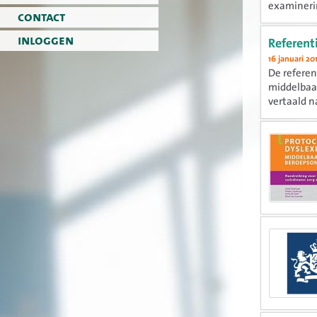
examinerin
contact
inloggen
Referent
16 januari 20
De referen
middelbaar
vertaald n
implementa