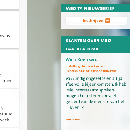
mbo ta nieuwsbrief
Inschrijven
veaus
klanten over mbo
taalacademie
l
Willy Korteweg
Instelling:
Albeda College
Functie:
taalbeleidscoördinator
t
Vakkundig opgezette en altijd
 binnen
sfeervolle bijeenkomsten. Ik heb
oering
vele interessante sprekers
or de...
mogen beluisteren en veel
geleerd van de mensen van het
ITTA en ik
en
…
estuurd
lees meer...
 week
ens het