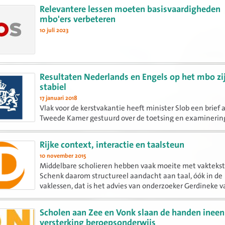
debat...
Relevantere lessen moeten basisvaardigheden
mbo'ers verbeteren
10 juli 2023
Resultaten Nederlands en Engels op het mbo zi
stabiel
17 januari 2018
Vlak voor de kerstvakantie heeft minister Slob een brief 
Tweede Kamer gestuurd over de toetsing en examinering
voortgezet onderwijs. In deze brief wordt kort ingegaan 
resultaten op de referentieniveaus in het mbo.
Rijke context, interactie en taalsteun
10 november 2015
Middelbare scholieren hebben vaak moeite met vaktekst
Schenk daarom structureel aandacht aan taal, óók in de
vaklessen, dat is het advies van onderzoeker Gerdineke v
Silfhout. In het onderwijsvakblad Didactief legt zij in dri
stappen uit hoe...
Scholen aan Zee en Vonk slaan de handen ineen
versterking beroepsonderwijs