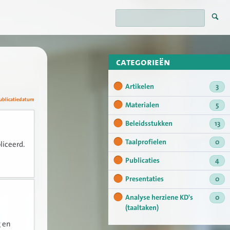
categorieën
Artikelen
3
ublicatiedatum
Materialen
5
Beleidsstukken
13
Taalprofielen
0
liceerd.
Publicaties
4
Presentaties
0
Analyse herziene KD's
0
(taaltaken)
g en