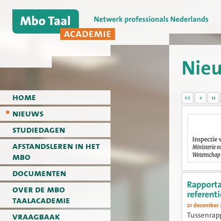
Nie
home
<<
<
11
nieuws
studiedagen
afstandsleren in het
mbo
documenten
Rapporta
over de mbo
referent
taalacademie
21 december 
vraagbaak
Tussenrapp