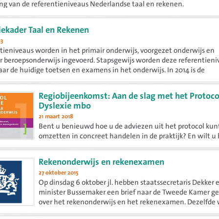
g van de referentieniveaus Nederlandse taal en rekenen.
iekader Taal en Rekenen
13
tieniveaus worden in het primair onderwijs, voorgezet onderwijs en
 beroepsonderwijs ingevoerd. Stapsgewijs worden deze referentieni
aar de huidige toetsen en examens in het onderwijs. In 2014 is de
tie...
Regiobijeenkomst: Aan de slag met het Protoco
Dyslexie mbo
21 maart 2018
Bent u benieuwd hoe u de adviezen uit het protocol kun
omzetten in concreet handelen in de praktijk? En wilt u
uw mbo-instelling een verbeterslag maken met (de uitv
van) het dyslexiebeleid? Meld u dan voor 30 maart aan vo
Rekenonderwijs en rekenexamen
27 oktober 2015
Op dinsdag 6 oktober jl. hebben staatssecretaris Dekker 
minister Bussemaker een brief naar de Tweede Kamer g
over het rekenonderwijs en het rekenexamen. Dezelfde
vond hierover een debat plaats in de Tweede Kamer. Tijd