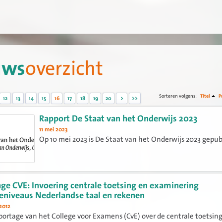
uws
overzicht
Sorteren volgens:
Titel
P
12
13
14
15
16
17
18
19
20
>
>>
Rapport De Staat van het Onderwijs 2023
11 mei 2023
Op 10 mei 2023 is De Staat van het Onderwijs 2023 gepub
ge CVE: Invoering centrale toetsing en examinering
ieniveaus Nederlandse taal en rekenen
2012
ortage van het College voor Examens (CvE) over de centrale toetsin