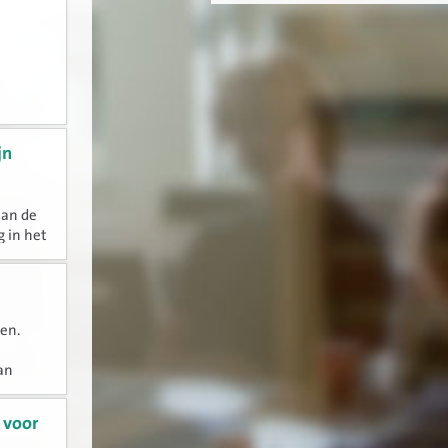
jn
aan de
 in het
op de
en.
an
e
 voor