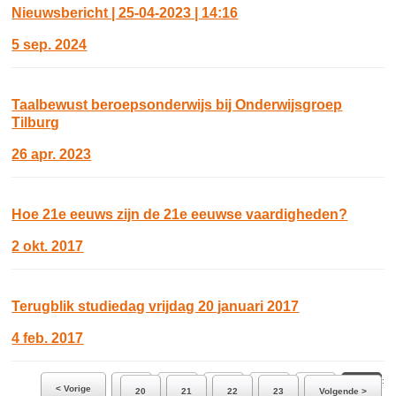
Nieuwsbericht | 25-04-2023 | 14:16
5 sep. 2024
Taalbewust beroepsonderwijs bij Onderwijsgroep
Tilburg
26 apr. 2023
Hoe 21e eeuws zijn de 21e eeuwse vaardigheden?
2 okt. 2017
Terugblik studiedag vrijdag 20 januari 2017
4 feb. 2017
Ga naar pagina:
< Vorige
14
15
16
17
18
19
20
21
22
23
Volgende >