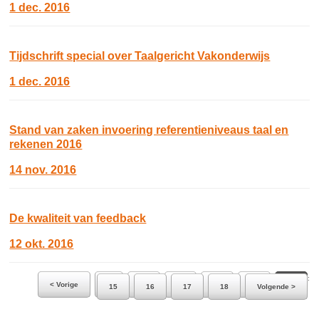
1 dec. 2016
Tijdschrift special over Taalgericht Vakonderwijs
1 dec. 2016
Stand van zaken invoering referentieniveaus taal en
rekenen 2016
14 nov. 2016
De kwaliteit van feedback
12 okt. 2016
Ga naar pagina:
< Vorige
9
10
11
12
13
14
15
16
17
18
Volgende >