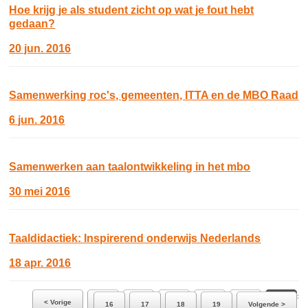
Hoe krijg je als student zicht op wat je fout hebt
gedaan?
20 jun. 2016
Samenwerking roc's, gemeenten, ITTA en de MBO Raad
6 jun. 2016
Samenwerken aan taalontwikkeling in het mbo
30 mei 2016
Taaldidactiek: Inspirerend onderwijs Nederlands
18 apr. 2016
Ga naar pagina:
< Vorige
10
11
12
13
14
15
16
17
18
19
Volgende >